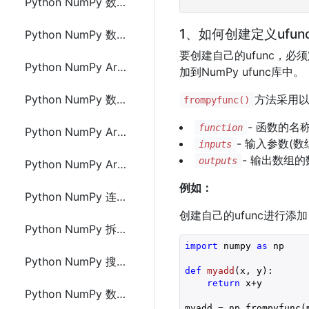
Python NumPy 数组(Array)切片
1、如何创建定义ufun
Python NumPy 数据类型
要创建自己的ufunc，必
Python NumPy Array(数组) copy vs view
加到NumPy ufunc库中。
Python NumPy 数组形状(array shape)
方法采用
frompyfunc()
- 函数的名
function
Python NumPy Array(数组) reshape
- 输入参数(数
inputs
- 输出数组
outputs
Python NumPy Array(数组) 迭代 遍历
例如：
Python NumPy 连接数组(array)
创建自己的ufunc进行添
Python NumPy 拆分数组
import
 numpy 
as
 np

Python NumPy 搜索 数组(array)
def
myadd
(x, y)
:
return
 x+y

Python NumPy 数组 排序
myadd = np.frompyfunc(