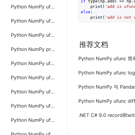
if
 type(np.add) == np.u
Python NumPy ufunc 小数四舍五入
    print(
'add is ufun
else
:

    print(
'add is not 
Python NumPy ufunc log 对数
Python NumPy ufunc sum 求和
推荐文档
Python NumPy prod cumprod 乘积
Python NumPy ufunc
Python NumPy ufunc diff 离散差
Python NumPy ufunc l
Python NumPy ufunc lcm 最小公倍数
Python NumPy 与 Pan
Python NumPy ufunc gcd 最大公分母
Python NumPy ufunc d
Python NumPy ufunc 三角函数
.NET C# 9.0 record
Python NumPy ufunc 双曲函数(sinh、cosh、arctanh)
Python NumPy ufunc 集合操作(unique、union1d、intersect1d、setdiff1d、setxor1d)