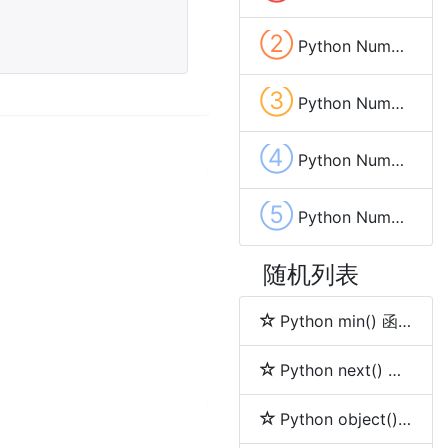
②
Python Numpy random.poisson() 泊松分布
③
Python Numpy random.exponential() 指数分布
④
Python NumPy Array(数组) 迭代 遍历
⑤
Python Numpy random.rayleigh() 瑞利分布
随机列表
Python min() 函数
Python next() 函数
Python object() 函数