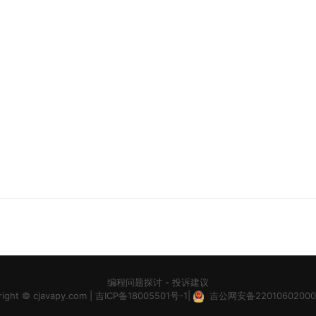
编程问题探讨
-
投诉建议
right ©
cjavapy.com
|
吉ICP备18005501号-1
|
吉公网安备22010602000