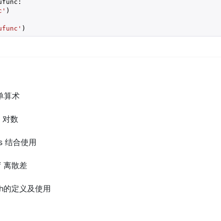
func:

c'
ufunc'
)
 简单算术
og 对数
das 结合使用
iff 离散差
和with的定义及使用