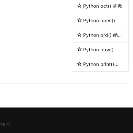
Python oct() 函数
Python open() 函数
Python ord() 函数
Python pow() 函数
Python print() 函数
410号