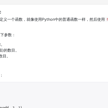
c
须定义一个函数，就像使用Python中的普通函数一样，然后使用
以下参数：
称。
组)的数目。
的数目。
加：
myadd, 
2
, 
1
)
