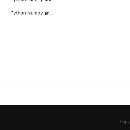
Python Numpy 合并数组(stack、vstack和hstack)
Copy