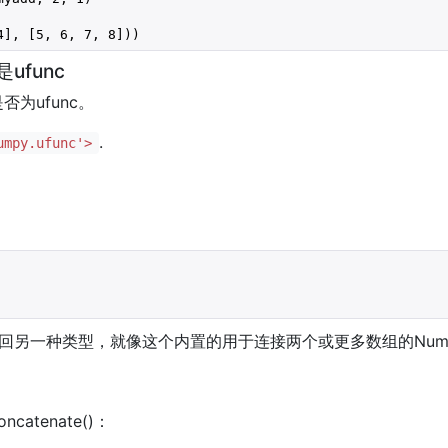
4
], [
5
, 
6
, 
7
, 
8
]))
ufunc
为ufunc。
.
umpy.ufunc'>
返回另一种类型，就像这个内置的用于连接两个或更多数组的NumP
atenate()：