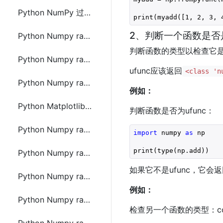
Python NumPy 过滤数组(Array)
print(myadd([
1
, 
2
, 
3
, 
2、判断一个函数是否是
Python Numpy random 生成随机数
判断函数的类型以检查它是否
Python Numpy random.choice() 数据分布
ufunc应该返回
<class 'n
Python Numpy random.shuffle() 随机排列
例如：
Python Matplotlib Seaborn 可视化随机分布
判断函数是否为ufunc：
Python Numpy random.normal() 正态(高斯)分布
import
 numpy 
as
 np

print(type(np.add))
Python Numpy random.binomial() 二项分布
如果它不是ufunc，它会
Python Numpy random.poisson() 泊松分布
例如：
Python Numpy random.uniform() 均匀分布
检查另一个函数的类型：conc