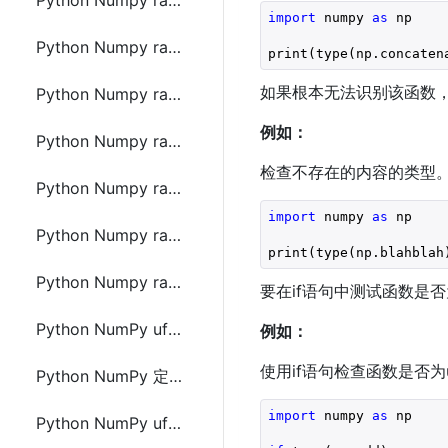
Python Numpy random.logistic() 逻辑斯谛分布
import
 numpy 
as
 np

Python Numpy random.multinomial() 多项式分布
print(type(np.concaten
如果根本无法识别该函数
Python Numpy random.exponential() 指数分布
例如：
Python Numpy random.chisquare() 卡方分布
检查不存在的内容的类型。
Python Numpy random.rayleigh() 瑞利分布
import
 numpy 
as
 np

Python Numpy random.pareto() 帕累托分布
print(type(np.blahblah
Python Numpy random.zipf() Zipf分布
要在if语句中测试函数是否为
Python NumPy ufuncs 通用函数
例如：
使用if语句检查函数是否为uf
Python NumPy 定义使用 ufunc
import
 numpy 
as
 np

Python NumPy ufunc 简单算术