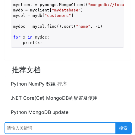
myclient = pymongo.MongoClient(
"mongodb://localhos
mydb = myclient[
"mydatabase"
]

mycol = mydb[
"customers"
]

mydoc = mycol.find().sort(
"name"
, 
-1
)

for
 x 
in
 mydoc:

    print(x)
推荐文档
Python NumPy 数组 排序
.NET Core(C#) MongoDB的配置及使用
Python MongoDB update