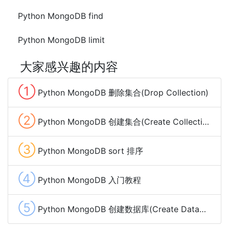
Python MongoDB find
Python MongoDB limit
大家感兴趣的内容
①
Python MongoDB 删除集合(Drop Collection)
②
Python MongoDB 创建集合(Create Collection)
③
Python MongoDB sort 排序
④
Python MongoDB 入门教程
⑤
Python MongoDB 创建数据库(Create Database)