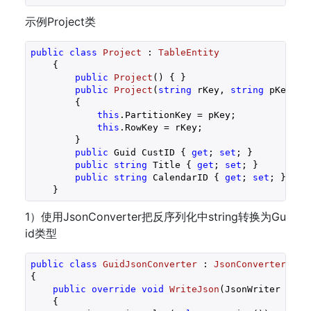
示例Project类
public
class
Project
 : 
TableEntity
    {
public
Project
(
) 
{ }
public
Project
(
string
 rKey, 
string
 pKey = 
{
this
.PartitionKey = pKey;
this
.RowKey = rKey;
        }
public
 Guid CustID { 
get
; 
set
; }
public
string
 Title { 
get
; 
set
; }
public
string
 CalendarID { 
get
; 
set
; }
    }
1）使用JsonConverter把反序列化中string转换为Gu
id类型
public
class
GuidJsonConverter
 : 
JsonConverter
<
Gui
{
public
override
void
WriteJson
(
JsonWriter writ
{