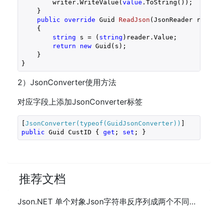
        writer.WriteValue(
value
.ToString());
    }
public
override
 Guid 
ReadJson
(
JsonReader reade
{
string
 s = (
string
)reader.Value;
return
new
 Guid(s);
    }
}
2）JsonConverter使用方法
对应字段上添加JsonConverter标签
[
JsonConverter(typeof(GuidJsonConverter))
]
public
 Guid CustID { 
get
; 
set
; }
推荐文档
Json.NET 单个对象Json字符串反序列成两个不同实体对象