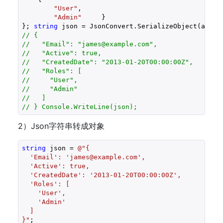
"User"
,

"Admin"
     }

}; 
string
// {
//   "Email": "james@example.com",
//   "Active": true,
//   "CreatedDate": "2013-01-20T00:00:00Z",
//   "Roles": [
//     "User",
//     "Admin"
//   ]
// } Console.WriteLine(json);
2）Json字符串转成对象
string
 json = 
@"{

  'Email': 'james@example.com',

  'Active': true,

  'CreatedDate': '2013-01-20T00:00:00Z',

  'Roles': [

    'User',

    'Admin'

  ]

}"
;
