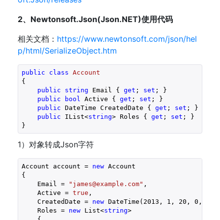
2、Newtonsoft.Json(Json.NET)使用代码
相关文档：
https://www.newtonsoft.com/json/hel
p/html/SerializeObject.htm
public
class
Account
{

public
string
 Email { 
get
; 
set
; }

public
bool
 Active { 
get
; 
set
; }

public
 DateTime CreatedDate { 
get
; 
set
; }

public
 IList<
string
> Roles { 
get
; 
set
; }

}
1）对象转成Json字符
Account account = 
new
 Account

{

    Email = 
"james@example.com"
,

    Active = 
true
,

    CreatedDate = 
new
 DateTime(
2013
, 
1
, 
20
, 
0
, 
0
, 
    Roles = 
new
 List<
string
>

    {
