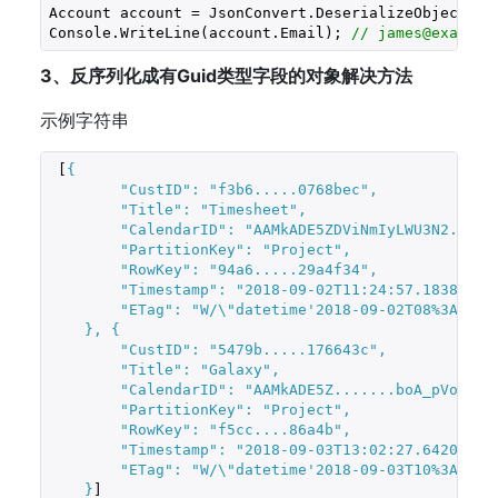
Account account = JsonConvert.DeserializeObject<Acc
Console.WriteLine(account.Email); 
// james@example
3、反序列化成有Guid类型字段的对象解决方法
示例字符串
 [
{
"CustID"
: 
"f3b6.....0768bec"
,
"Title"
: 
"Timesheet"
,
"CalendarID"
: 
"AAMkADE5ZDViNmIyLWU3N2.....
"PartitionKey"
: 
"Project"
,
"RowKey"
: 
"94a6.....29a4f34"
,
"Timestamp"
: 
"2018-09-02T11:24:57.1838388+
"ETag"
: 
"W/\"
datetime'2018-09-02T08%3A24%3
    }, {
"CustID"
: 
"5479b.....176643c"
,
"Title"
: 
"Galaxy"
,
"CalendarID"
: 
"AAMkADE5Z.......boA_pVolcdm
"PartitionKey"
: 
"Project"
,
"RowKey"
: 
"f5cc....86a4b"
,
"Timestamp"
: 
"2018-09-03T13:02:27.642082+0
"ETag"
: 
"W/\"
datetime'2018-09-03T10%3A02%3
    }
]