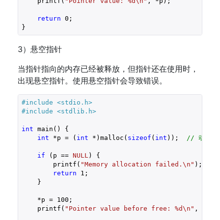
    printf(
"Pointer value: %d\n"
, *p);

return
0
;

3）悬空指针
当指针指向的内存已经被释放，但指针还在使用时，
出现悬空指针。使用悬空指针会导致错误。
#include 
<stdio.h>
#include 
<stdlib.h>
int
 main() {

int
 *p = (
int
 *)malloc(
sizeof
(
int
));  
// 动态分
if
 (p == 
NULL
) {

        printf(
"Memory allocation failed.\n"
);

return
1
;

    }

    *p = 
100
;

    printf(
"Pointer value before free: %d\n"
, *p);
