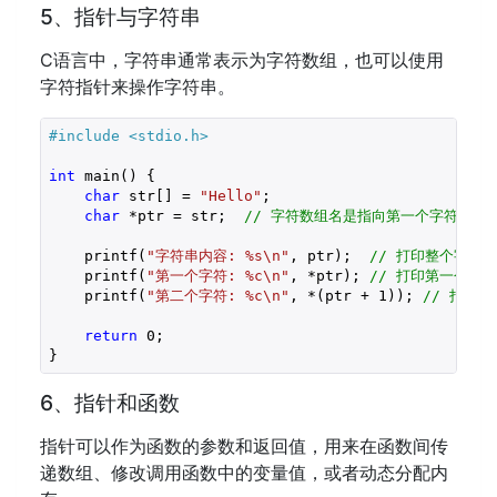
5、指针与字符串
C语言中，字符串通常表示为字符数组，也可以使用
字符指针来操作字符串。
#include 
<stdio.h>
int
 main() {

char
 str[] = 
"Hello"
;

char
 *ptr = str;  
// 字符数组名是指向第一个字符的指
    printf(
"字符串内容: %s\n"
, ptr);  
// 打印整个字符串
    printf(
"第一个字符: %c\n"
, *ptr); 
// 打印第一个字符
    printf(
"第二个字符: %c\n"
, *(ptr + 
1
)); 
// 打印
return
0
;

6、指针和函数
指针可以作为函数的参数和返回值，用来在函数间传
递数组、修改调用函数中的变量值，或者动态分配内