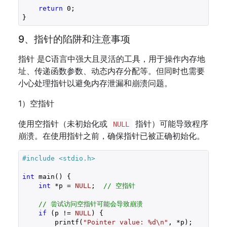
return
0
;

9、指针的陷阱和注意事项
指针 是C语言中强大且灵活的工具，用于操作内存地
址、传递函数参数、动态内存分配等。但同时也需要
小心处理指针以避免内存泄漏和崩溃问题。
1）空指针
使用空指针（未初始化或
指针）可能导致程序
NULL
崩溃。在使用指针之前，确保指针已被正确初始化。
#include 
<stdio.h>
int
 main() {

int
 *p = 
NULL
;  
// 空指针
// 尝试访问空指针可能会导致崩溃
if
 (p != 
NULL
) {

        printf(
"Pointer value: %d\n"
, *p);
