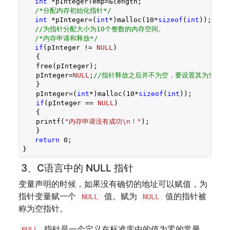
int
 *pIntegerTemp=&length;

/*分配内存初始化指针*/
int
 *pInteger=(
int
*)malloc(
10
*
sizeof
(
int
));

//为指针分配大小为10个整数的内存空间。
/*内存申请和释放*/
if
(pInteger != 
NULL
)

　　{

　　free(pInteger);

　　pInteger=
NULL
;
//指针释放之后并不为空，要设置其为空
　　}

　　pInteger=(
int
*)malloc(
10
*
sizeof
(
int
));

if
(pInteger == 
NULL
)

　　{

　　printf(
"内存申请没有成功\n！"
);

　　}

return
0
;

}
3、C语言中的 NULL 指针
变量声明的时候，如果没有确切的地址可以赋值，为
指针变量赋一个
值。赋为
值的指针被
NULL
NULL
称为空指针。
指针是一个定义在标准库中的值为零的常量。
NULL