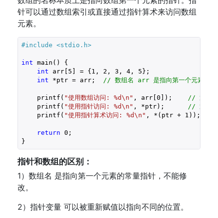
数组的名称本质上是指向数组第一个元素的指针。指
针可以通过数组索引或直接通过指针算术来访问数组
元素。
#include 
<stdio.h>
int
 main() {

int
 arr[
5
] = {
1
, 
2
, 
3
, 
4
, 
5
};

int
 *ptr = arr;  
// 数组名 arr 是指向第一个元素的指
    printf(
"使用数组访问: %d\n"
, arr[
0
]);    
// 通过
    printf(
"使用指针访问: %d\n"
, *ptr);      
// 通过
    printf(
"使用指针算术访问: %d\n"
, *(ptr + 
1
));  
/
return
0
;

指针和数组的区别：
1）数组名 是指向第一个元素的常量指针，不能修
改。
2）指针变量 可以被重新赋值以指向不同的位置。