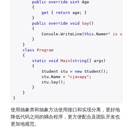
public
override
uint
 Age

        {

get
 { 
return
 age; }

        }

public
override
void
Say
(
)

{

            Console.WriteLine(
this
.Name+
" is very 
        }

    }

class
Program
    {

static
void
Main
(
string
[] args
)

{

            Student stu = 
new
 Student();

            stu.Name = 
"cjavapy"
;

            stu.Say();

        }

    }

}
使用抽象类和抽象方法使用接口和实现分离，更好地
降低代码之间的耦合程序，更方便配合及团队开发也
更加地规范。