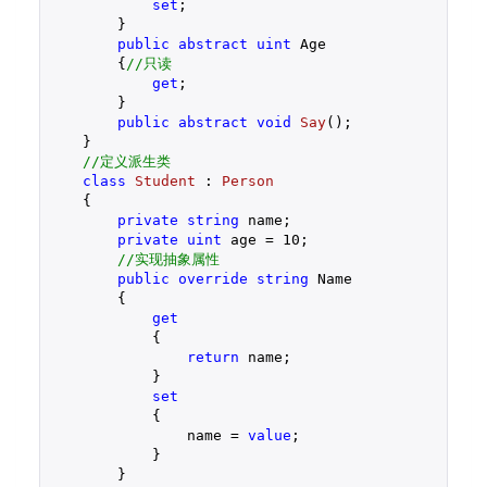
set
;

        }

public
abstract
uint
 Age

        {
//只读  
get
;

        }

public
abstract
void
Say
(
)
;

    }

//定义派生类  
class
Student
 : 
Person
    {

private
string
 name;

private
uint
 age = 
10
;

//实现抽象属性  
public
override
string
 Name

        {

get
            {

return
 name;

            }

set
            {

                name = 
value
;

            }

        }
