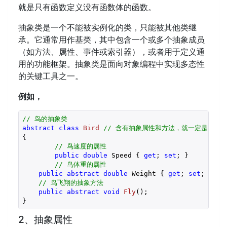
就是只有函数定义没有函数体的函数。
抽象类是一个不能被实例化的类，只能被其他类继
承。它通常用作基类，其中包含一个或多个抽象成员
（如方法、属性、事件或索引器），或者用于定义通
用的功能框架。抽象类是面向对象编程中实现多态性
的关键工具之一。
例如，
// 鸟的抽象类
abstract
class
Bird
// 含有抽象属性和方法，就一定是抽象
{

// 鸟速度的属性
public
double
 Speed { 
get
; 
set
; }

// 鸟体重的属性
public
abstract
double
 Weight { 
get
; 
set
; }

// 鸟飞翔的抽象方法 
public
abstract
void
Fly
(
)
; 

}
2、抽象属性