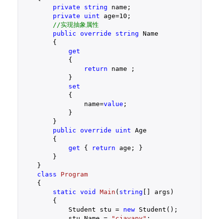
private
string
 name;  

private
uint
 age=
10
;  

//实现抽象属性  
public
override
string
 Name  

        {  

get
            {  

return
 name ;  

            }  

set
            {  

                name=
value
;  

            }  

        }  

public
override
uint
 Age  

        {  

get
 { 
return
 age; }  

        }  

    }  

class
Program
    {  

static
void
Main
(
string
[] args
)  

{  

            Student stu = 
new
 Student();  

            stu.Name = 
"cjavapy"
;   
