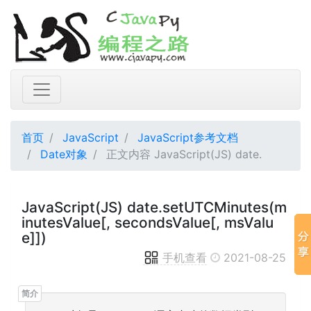
首页
JavaScript
JavaScript参考文档
Date对象
正文内容 JavaScript(JS) date.
JavaScript(JS) date.setUTCMinutes(m
inutesValue[, secondsValue[, msValu
e]])
手机查看
2021-08-25