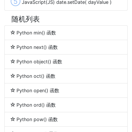
⑤
JavaScript(JS) date.setDate( dayValue )
随机列表
Python min() 函数
Python next() 函数
Python object() 函数
Python oct() 函数
Python open() 函数
Python ord() 函数
Python pow() 函数