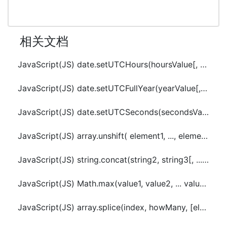
相关文档
JavaScript(JS) date.setUTCHours(hoursValue[, minutesValue[, secondsValue[, msValue]]])
JavaScript(JS) date.setUTCFullYear(yearValue[, monthValue[, dayValue]])
JavaScript(JS) date.setUTCSeconds(secondsValue[, msValue])
JavaScript(JS) array.unshift( element1, ..., elementN )
JavaScript(JS) string.concat(string2, string3[, ..., stringN])
JavaScript(JS) Math.max(value1, value2, ... valueN )
JavaScript(JS) array.splice(index, howMany, [element1][, ..., elementN])