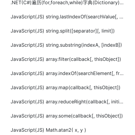
.NET(C#)遍历(for,foreach,while)字典(Dictionary)的几种方法
JavaScript(JS) string.lastIndexOf(searchValue[, fromIndex])
JavaScript(JS) string.split([separator][, limit])
JavaScript(JS) string.substring(indexA, [indexB])
JavaScript(JS) array.filter(callback[, thisObject])
JavaScript(JS) array.indexOf(searchElement[, fromIndex])
JavaScript(JS) array.map(callback[, thisObject])
JavaScript(JS) array.reduceRight(callback[, initialValue])
JavaScript(JS) array.some(callback[, thisObject])
JavaScript(JS) Math.atan2( x, y )