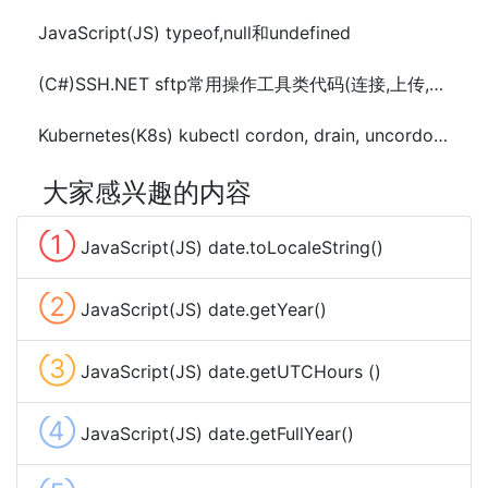
JavaScript(JS) typeof,null和undefined
(C#)SSH.NET sftp常用操作工具类代码(连接,上传,下载,删除,移动)
Kubernetes(K8s) kubectl cordon, drain, uncordon 常用命令
大家感兴趣的内容
①
JavaScript(JS) date.toLocaleString()
②
JavaScript(JS) date.getYear()
③
JavaScript(JS) date.getUTCHours ()
④
JavaScript(JS) date.getFullYear()