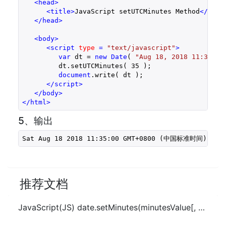
<
head
>
<
title
>
JavaScript setUTCMinutes Method
</
titl
</
head
>
<
body
>
<
script
type
 = 
"text/javascript"
>
var
 dt = 
new
Date
( 
"Aug 18, 2018 11:30:00
         dt.setUTCMinutes( 
35
 );

document
.write( dt ); 

</
script
>
</
body
>
</
html
>
5、输出
Sat Aug 18 2018 11:35:00 GMT+0800 (中国标准时间)
推荐文档
JavaScript(JS) date.setMinutes(minutesValue[, secondsValue[, msValue]])