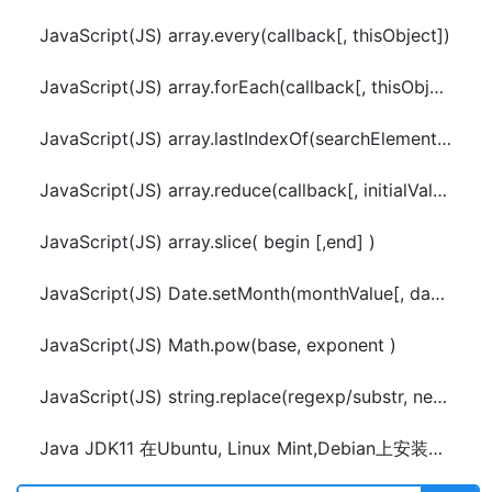
JavaScript(JS) array.every(callback[, thisObject])
JavaScript(JS) array.forEach(callback[, thisObject])
JavaScript(JS) array.lastIndexOf(searchElement[, fromIndex])
JavaScript(JS) array.reduce(callback[, initialValue])
JavaScript(JS) array.slice( begin [,end] )
JavaScript(JS) Date.setMonth(monthValue[, dayValue])
JavaScript(JS) Math.pow(base, exponent )
JavaScript(JS) string.replace(regexp/substr, newSubStr/function[, flags])
Java JDK11 在Ubuntu, Linux Mint,Debian上安装方法(PPA源)