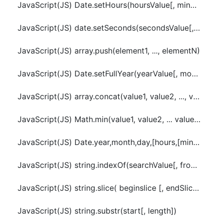
JavaScript(JS) Date.setHours(hoursValue[, minutesValue[, secondsValue[, msValue]]])
JavaScript(JS) date.setSeconds(secondsValue[, msValue])
JavaScript(JS) array.push(element1, ..., elementN)
JavaScript(JS) Date.setFullYear(yearValue[, monthValue[, dayValue]])
JavaScript(JS) array.concat(value1, value2, ..., valueN)
JavaScript(JS) Math.min(value1, value2, ... valueN )
JavaScript(JS) Date.year,month,day,[hours,[minutes,[seconds,[ms]]])
JavaScript(JS) string.indexOf(searchValue[, fromIndex])
JavaScript(JS) string.slice( beginslice [, endSlice] )
JavaScript(JS) string.substr(start[, length])