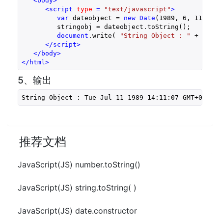
<
body
>
<
script
type
 = 
"text/javascript"
>
var
 dateobject = 
new
Date
(
1989
, 
6
, 
11
, 
14
         stringobj = dateobject.toString();

document
.write( 
"String Object : "
 + strin
</
script
>
</
body
>
</
html
>
5、输出
String Object : Tue Jul 11 1989 14:11:07 GMT+09
推荐文档
JavaScript(JS) number.toString()
JavaScript(JS) string.toString( )
JavaScript(JS) date.constructor