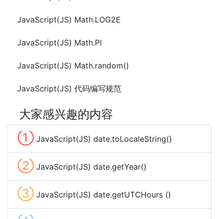
JavaScript(JS) Math.LOG2E
JavaScript(JS) Math.PI
JavaScript(JS) Math.random()
JavaScript(JS) 代码编写规范
大家感兴趣的内容
①
JavaScript(JS) date.toLocaleString()
②
JavaScript(JS) date.getYear()
③
JavaScript(JS) date.getUTCHours ()