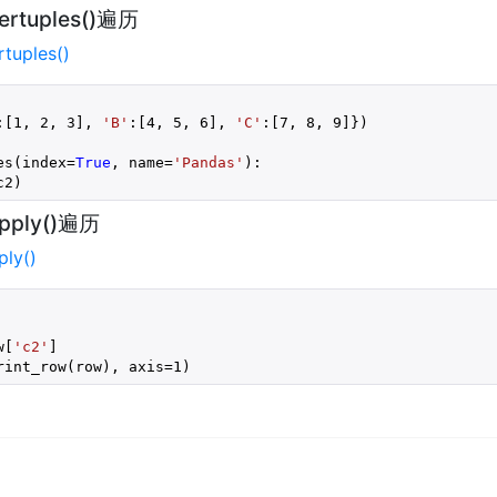
ertuples()遍历
rtuples()
:[
1
, 
2
, 
3
], 
'B'
:[
4
, 
5
, 
6
], 
'C'
:[
7
, 
8
, 
9
]})

es(index=
True
, name=
'Pandas'
):

c2)
pply()遍历
ly()
w[
'c2'
]

rint_row(row), axis=
1
)