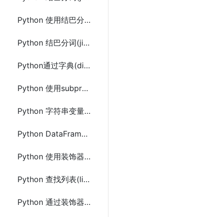
Python 使用结巴分词(jieba)调用命令行分词及示例代码
Python 结巴分词(jieba)Tokenize和ChineseAnalyzer的使用及示例代码
Python通过字典(dict)中value获取前n个最大的元素方法及示例代码
Python 使用subprocess调用系统命令方法及示例代码
Python 字符串变量中去除换行(\n,\r)和空格等特殊字符的方法
Python DataFrame 根据列(column)值选择查找行(row)的方法及示例代码
Python 使用装饰器实现类中同名方法通过参数调用
Python 查找列表(list)中最小或最大的唯一对象元素的方法及示例代码
Python 通过装饰器控制函数定义(类似宏定义)