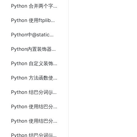
Python 合并两个字典(Dictionary)中相同key的value的方法及示例代码
Python 使用ftplib切换指定ftp目录不存在则创建目录和上传下载文件
Python中@staticmethod和@classmethod区别及使用示例代码
Python内置装饰器(@property、@staticmethod、@classmethod)使用及示例代码
Python 自定义装饰器使用写法及示例代码
Python 方法函数使用多个装饰器及示例代码
Python 结巴分词(jieba)使用方法文档及示例代码
Python 使用结巴分词(jieba)并行分词及示例代码
Python 使用结巴分词(jieba)提取关键词和词性标注方法及示例代码
Python 结巴分词(jieba)的延迟加载机制及示例代码