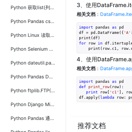
3、使用DataFrame.it
Python 获取list(列表)前n个不重复元素
相关文档
：
DataFrame.ite
Python Pandas csv文件中分隔符统计计数
import
 pandas 
as
 pd

df = pd.DataFrame({
'A'
Python Linux 读取umask(线程安全)
for
 row 
in
 df.itertupl
Python Selenium 将网页另存下载(包含资源文件(js,css,图片等))
    print(row.c1, row.
4、使用DataFrame.a
Python dateutil.parse 日期转换库安装使用方法
相关文档
：
DataFrame.app
Python Pandas DataFrame.to_html使用及设置CSS样式的方法
import
 pandas 
as
def
print_row
(row)
:
Python ftplib.FTP()使用示例(demo)代码
print
 row[
'c1'
], ro
df.apply(
lambda
 row: p
Python Django Middleware中间件限制IP访问频率及判断搜索引擎爬虫
Python Pandas 通过读取txt文件内容创建DataFrame
推荐文档