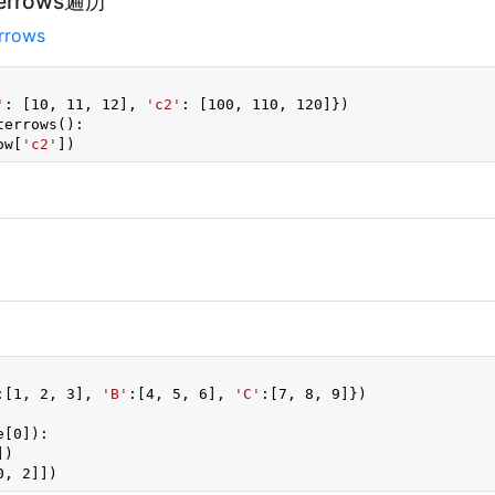
terrows遍历
rrows
'
: [
10
, 
11
, 
12
], 
'c2'
: [
100
, 
110
, 
120
terrows():

ow[
'c2'
])
:[
1
, 
2
, 
3
], 
'B'
:[
4
, 
5
, 
6
], 
'C'
:[
7
, 
8
, 
9
]})

e[
0
]):

])

0
, 
2
]])