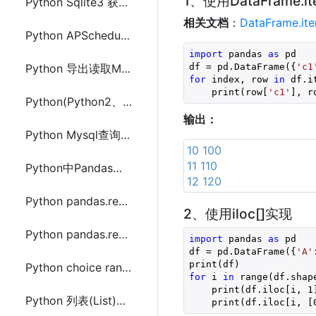
1、使用DataFrame.i
Python Sqlite3 获取insert插入的主键id lastrowid
相关文档
：
DataFrame.ite
Python APScheduler apscheduler.triggers.cron使用cron表达式
import
 pandas 
as
 pd

df = pd.DataFrame({
'c1
Python 导出读取MongoDB数据到Pandas分析
for
 index, row 
in
 df.i
    print(row[
'c1'
], r
Python(Python2、Python3)读取gzip(.gz)文件中utf8(utf-8)编码字符串
输出：
Python Mysql查询和插入多条数据及返回行数、表的描述信息
10 100
11 110
Python中Pandas通过read_sql方法从Mysql或Oracle数据库中读取数据帧(DataFrame)
12 120
Python pandas.read_sql_query() 使用示例(demo)代码
2、使用iloc[]实现
Python pandas.read_sql_query()常用操作方法代码
import
 pandas 
as
 pd

df = pd.DataFrame({
'A'
Python choice random 随机将字符串中的字母转大写
for
 i 
in
 range(df.shap
    print(df.iloc[i, 
1
Python 列表(List)中相同值的元素计数(defaultdict和Counter)
    print(df.iloc[i, [