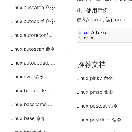
Linux ausearch 命令
4、使用示例
进入/etc/rc，运行cron
Linux autoconf 命令
$
cd
 /etc/rc
Linux autoreconf 命令
$
 cron
Linux autoscan 命令
Linux autoupdate 命令
推荐文档
Linux awk 命令
Linux pinky 命令
Linux badblocks 命令
Linux pmap 命令
Linux basename 命令
Linux postcat 命令
Linux base 命令
Linux postdrop 命令