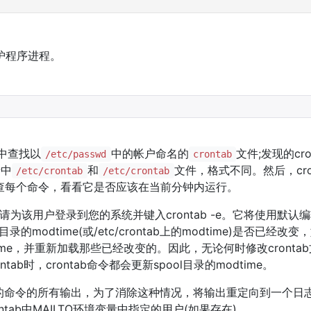
护程序进程。
中查找以
中的帐户命名的
文件;发现的cr
/etc/passwd
crontab
录中
和
文件，格式不同。然后，cr
/etc/crontab
/etc/crontab
，检查每个命令，看看它是否应该在当前分钟内运行。
，请为该用户登录到您的系统并键入crontab -e。它将使用默认编
录的modtime(或/etc/crontab上的modtime)是否已经改
dtime，并重新加载那些已经改变的。因此，无论何时修改cront
tab时，crontab命令都会更新spool目录的modtime。
行的命令的所有输出，为了消除这种情况，将输出重定向到一个日
tab中MAILTO环境变量中指定的用户(如果存在)。