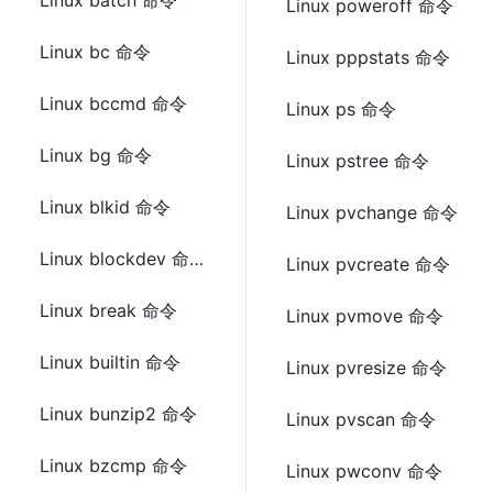
Linux batch 命令
Linux poweroff 命令
Linux bc 命令
Linux pppstats 命令
Linux bccmd 命令
Linux ps 命令
Linux bg 命令
Linux pstree 命令
Linux blkid 命令
Linux pvchange 命令
Linux blockdev 命令
Linux pvcreate 命令
Linux break 命令
Linux pvmove 命令
Linux builtin 命令
Linux pvresize 命令
Linux bunzip2 命令
Linux pvscan 命令
Linux bzcmp 命令
Linux pwconv 命令