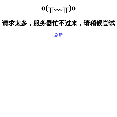
o(╥﹏╥)o
请求太多，服务器忙不过来，请稍候尝试
刷新