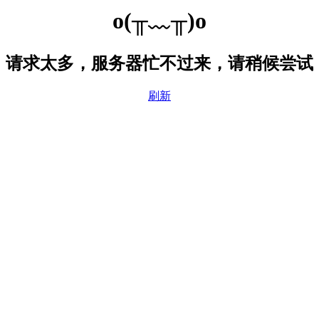
o(╥﹏╥)o
请求太多，服务器忙不过来，请稍候尝试
刷新