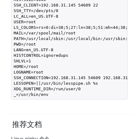
SSH_CLIENT=192.168.31.145 54609 22

SSH_TTY=/dev/pts/0

LC_ALL=en_US.UTF-8

USER=root

LS_COLORS=rs=0:di=38;5;27:ln=38;5;51:mh=44;38;5;15
MAIL=/var/spool/mail/root

PATH=/usr/local/sbin:/usr/local/bin:/usr/sbin:/usr/
PWD=/root

LANG=en_US.UTF-8

HISTCONTROL=ignoredups

SHLVL=1

HOME=/root

LOGNAME=root

SSH_CONNECTION=192.168.31.145 54609 192.168.31.31 2
LESSOPEN=||/usr/bin/lesspipe.sh %s

XDG_RUNTIME_DIR=/run/user/0

_=/usr/bin/env
推荐文档
Linux pinky 命令