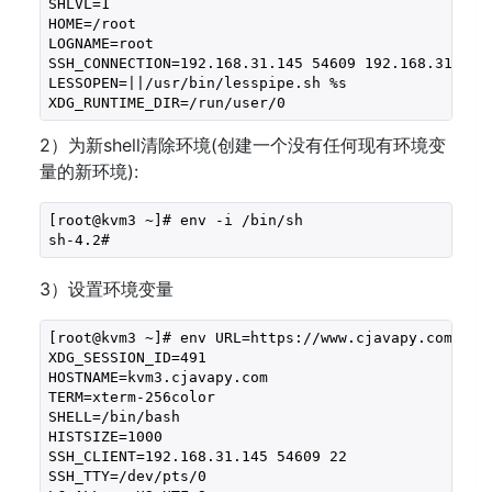
SHLVL=1

HOME=/root

LOGNAME=root

SSH_CONNECTION=192.168.31.145 54609 192.168.31.31 2
LESSOPEN=||/usr/bin/lesspipe.sh %s

XDG_RUNTIME_DIR=/run/user/0
2）为新shell清除环境(创建一个没有任何现有环境变
量的新环境):
[root@kvm3 ~]# env -i /bin/sh

3）设置环境变量
[root@kvm3 ~]# env URL=https://www.cjavapy.com

XDG_SESSION_ID=491

HOSTNAME=kvm3.cjavapy.com

TERM=xterm-256color

SHELL=/bin/bash

HISTSIZE=1000

SSH_CLIENT=192.168.31.145 54609 22

SSH_TTY=/dev/pts/0
