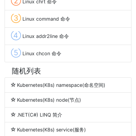
②
Linux chrt 命令
③
Linux command 命令
④
Linux addr2line 命令
⑤
Linux chcon 命令
随机列表
Kubernetes(K8s) namespace(命名空间)
Kubernetes(K8s) node(节点)
.NET(C#) LINQ 简介
Kubernetes(K8s) service(服务)