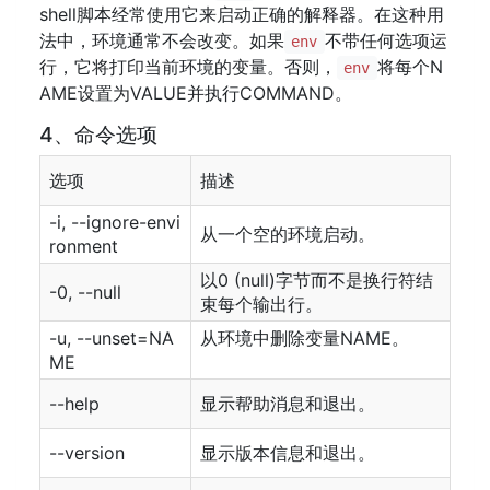
shell脚本经常使用它来启动正确的解释器。在这种用
法中，环境通常不会改变。如果
不带任何选项运
env
行，它将打印当前环境的变量。否则，
将每个N
env
AME设置为VALUE并执行COMMAND。
4、命令选项
选项
描述
-i, --ignore-envi
从一个空的环境启动。
ronment
以0 (null)字节而不是换行符结
-0, --null
束每个输出行。
-u, --unset=NA
从环境中删除变量NAME。
ME
--help
显示帮助消息和退出。
--version
显示版本信息和退出。