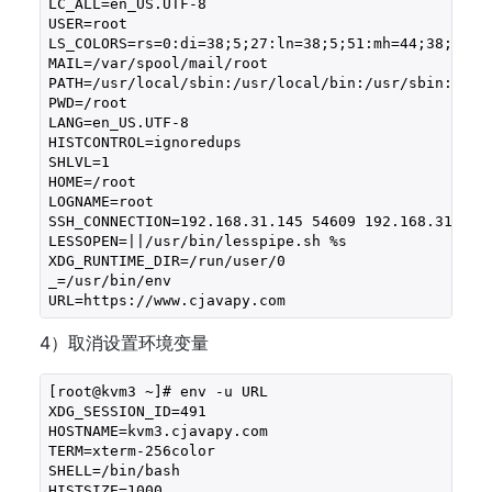
LC_ALL=en_US.UTF-8

USER=root

LS_COLORS=rs=0:di=38;5;27:ln=38;5;51:mh=44;38;5;15
MAIL=/var/spool/mail/root

PATH=/usr/local/sbin:/usr/local/bin:/usr/sbin:/usr/
PWD=/root

LANG=en_US.UTF-8

HISTCONTROL=ignoredups

SHLVL=1

HOME=/root

LOGNAME=root

SSH_CONNECTION=192.168.31.145 54609 192.168.31.31 2
LESSOPEN=||/usr/bin/lesspipe.sh %s

XDG_RUNTIME_DIR=/run/user/0

_=/usr/bin/env

URL=https://www.cjavapy.com
4）取消设置环境变量
[root@kvm3 ~]# env -u URL

XDG_SESSION_ID=491

HOSTNAME=kvm3.cjavapy.com

TERM=xterm-256color

SHELL=/bin/bash

HISTSIZE=1000
