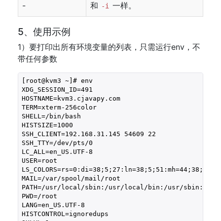
-
和
一样。
-i
5、使用示例
1）要打印出所有环境变量的列表，只需运行env，不
带任何参数
[root@kvm3 ~]# env

XDG_SESSION_ID=491

HOSTNAME=kvm3.cjavapy.com

TERM=xterm-256color

SHELL=/bin/bash

HISTSIZE=1000

SSH_CLIENT=192.168.31.145 54609 22

SSH_TTY=/dev/pts/0

LC_ALL=en_US.UTF-8

USER=root

LS_COLORS=rs=0:di=38;5;27:ln=38;5;51:mh=44;38;5;15
MAIL=/var/spool/mail/root

PATH=/usr/local/sbin:/usr/local/bin:/usr/sbin:/usr/
PWD=/root

LANG=en_US.UTF-8

HISTCONTROL=ignoredups
