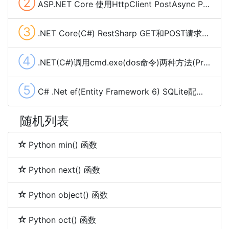
②
ASP.NET Core 使用HttpClient PostAsync POST Json数据
③
.NET Core(C#) RestSharp GET和POST请求、下载大文件及cookie管理
④
.NET(C#)调用cmd.exe(dos命令)两种方法(Process,Cli)
⑤
C# .Net ef(Entity Framework 6) SQLite配置使用(codefirst)
随机列表
Python min() 函数
Python next() 函数
Python object() 函数
Python oct() 函数