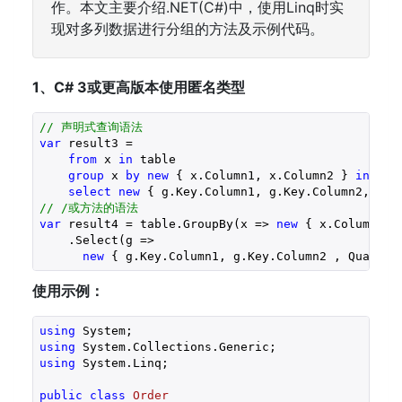
作。本文主要介绍.NET(C#)中，使用Linq时实
现对多列数据进行分组的方法及示例代码。
1、C# 3或更高版本使用匿名类型
// 声明式查询语法
var
 result3 = 

from
 x 
in
 table

group
 x 
by
new
 { x.Column1, x.Column2 } 
into
 g

select
new
// /或方法的语法
var
 result4 = table.GroupBy(x => 
new
 { x.Column1, x
    .Select(g => 

new
 { g.Key.Column1, g.Key.Column2 , Quantit
使用示例：
using
using
using
 System.Linq;

public
class
Order