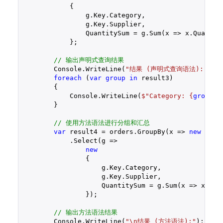
            { 

                g.Key.Category, 

                g.Key.Supplier, 

                QuantitySum = g.Sum(x => x.Quantity
            };

// 输出声明式查询结果
        Console.WriteLine(
"结果 (声明式查询语法):"
);

foreach
 (
var
group
in
 result3)

        {

            Console.WriteLine(
$"Category: 
{
group
.C
        }

// 使用方法语法进行分组和汇总
var
 result4 = orders.GroupBy(x => 
new
 { x.
            .Select(g => 

new
                { 

                    g.Key.Category, 

                    g.Key.Supplier, 

                    QuantitySum = g.Sum(x => x.Quan
                });

// 输出方法语法结果
        Console.WriteLine(
"\n结果 (方法语法):"
);
