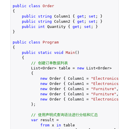
public
class
Order
{

public
string
 Column1 { 
get
; 
set
; }

public
string
 Column2 { 
get
; 
set
; }

public
int
 Quantity { 
get
; 
set
; }

}

public
class
Program
{

public
static
void
Main
(
)

{

// 创建订单数据列表
        List<Order> table = 
new
 List<Order>

        {

new
 Order { Column1 = 
"Electronics"
, C
new
 Order { Column1 = 
"Electronics"
, C
new
 Order { Column1 = 
"Furniture"
, Col
new
 Order { Column1 = 
"Furniture"
, Col
new
 Order { Column1 = 
"Electronics"
, C
        };

// 使用声明式查询语法进行分组和汇总
var
 result = 

from
 x 
in
 table
