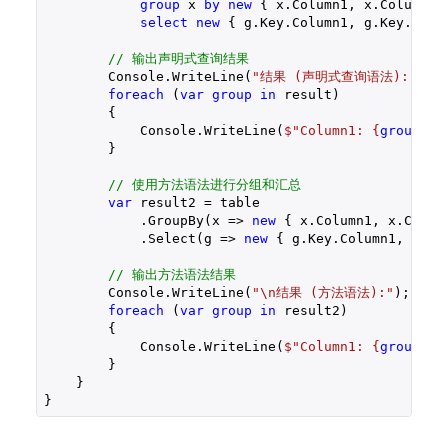
group
 x 
by
new
 { x.Column1, x.Column2 
select
new
 { g.Key.Column1, g.Key.Colu
// 输出声明式查询结果
        Console.WriteLine(
"结果 (声明式查询语法):"
);

foreach
 (
var
group
in
 result)

        {

            Console.WriteLine(
$"Column1: 
{
group
.Co
        }

// 使用方法语法进行分组和汇总
var
 result2 = table

            .GroupBy(x => 
new
 { x.Column1, x.Column
            .Select(g => 
new
 { g.Key.Column1, g.Ke
// 输出方法语法结果
        Console.WriteLine(
"\n结果 (方法语法):"
);

foreach
 (
var
group
in
 result2)

        {

            Console.WriteLine(
$"Column1: 
{
group
.Co
        }

    }

}