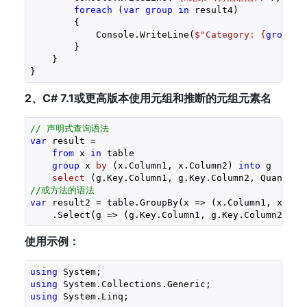
foreach
 (
var
group
in
 result4)

        {

            Console.WriteLine(
$"Category: 
{
group
.C
        }

    }

}
2、C# 7.1或更高版本使用元组和推断的元组元素名
// 声明式查询语法
var
 result = 

from
 x 
in
 table

group
 x 
by
 (
x.Column1, x.Column2
) 
into
 g

select
 (
g.Key.Column1, g.Key.Column2, Quantity
//或方法的语法
var
 result2 = table.GroupBy(x => (x.Column1, x.Colu
    .Select(g => (g.Key.Column1, g.Key.Column2, Qu
使用示例：
using
using
using
 System.Linq;
