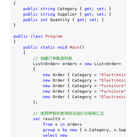
{

public
string
 Category { 
get
; 
set
; }

public
string
 Supplier { 
get
; 
set
; }

public
int
 Quantity { 
get
; 
set
; }

}

public
class
Program
{

public
static
void
Main
(
)

{

// 创建订单数据列表
        List<Order> orders = 
new
 List<Order>

        {

new
 Order { Category = 
"Electronics"
, 
new
 Order { Category = 
"Electronics"
, 
new
 Order { Category = 
"Furniture"
, Su
new
 Order { Category = 
"Furniture"
, Su
new
 Order { Category = 
"Electronics"
, 
        };

// 使用声明式查询语法进行分组和汇总
var
 result3 =

from
 x 
in
 orders

group
 x 
by
new
 { x.Category, x.Supplie
select
new