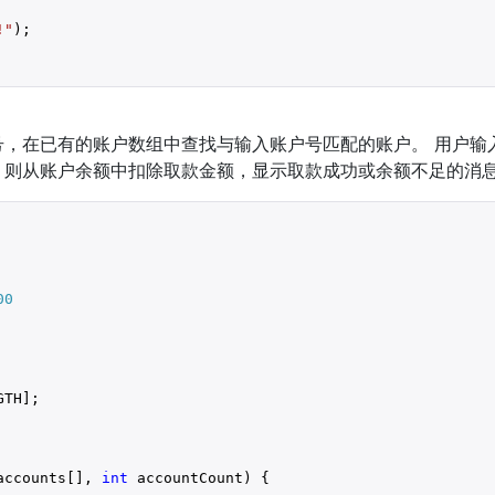
!"
);

号，在已有的账户数组中查找与输入账户号匹配的账户。 用户输
，则从账户余额中扣除取款金额，显示取款成功或余额不足的消
00
TH];

accounts[], 
int
 accountCount) {
