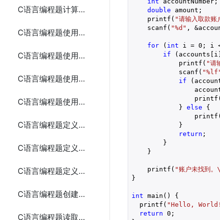
int
 accountNumber;

C语言编程题计算动态分配内存存储n个整数的和
double
 amount;

    printf(
"请输入取款账户
    scanf(
"%d"
, &accoun
C语言编程题使用指针和函数计算两个整数的最大公约数
for
 (
int
 i = 
0
; i 
if
 (accounts[i
C语言编程题使用指针和函数实现字符串的连接
            printf(
"请
            scanf(
"%lf
C语言编程题使用指针和函数查找字符串中的字符
if
 (accoun
                account
                printf
C语言编程题使用指针和函数排序数组
            } 
else
 {

                printf
C语言编程题定义时间、学生和复数结构体
            }

return
;

        }

C语言编程题定义矩形、日期和员工结构体
    }

    printf(
"账户未找到。\
C语言编程题定义点、书籍、三角形和汽车结构体
}

C语言编程题创建并写入文本文件
int
 main() {

  printf(
"Hello, World
return
0
;

C语言编程题读取文本文件并输出其内容