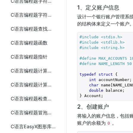
C语言编程题字符串连接3种方法
1、定义账户信息
C语言编程题字符串反转5种方法
设计一个银行账户管理系
的结构体来定义一个账户
C语言编程题查找子字符串5种方法
#include 
<stdio.h>
C语言编程题函数
#include 
<stdlib.h>
#include 
<string.h>
C语言编程题指针
#define MAX_ACCOUNTS 1
#define NAME_LENGTH 50
C语言编程题计算数组的平均值6种方法
typedef
struct
 {

int
 accountNumber;

C语言编程题计算阶乘5种方法
char
 name[NAME_LENG
double
 balance;

C语言编程题检查素数
2、创建账户
C语言编程题冒泡排序
将输入的账户信息，包括
账户的余额为
。
0
C语言EasyX图形库实现圆盘时钟