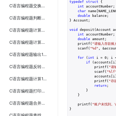
typedef
struct
 {

C语言编程题交换两个变量的值
int
 accountNumber;

char
 name[NAME_LENG
double
 balance;

C语言编程题判断一个年份是否为闰年
} Account;

C语言编程题计算从1到n的自然数之和
void
 deposit(Account a
int
 accountNumber;

double
 amount;

C语言编程题计算一个整数的各位数字之和
    printf(
"请输入存款账户
    scanf(
"%d"
, &accoun
C语言编程题输出1到100之间的所有素数
for
 (
int
 i = 
0
; i 
if
 (accounts[i
C语言编程题反转一个整数
            printf(
"请
            scanf(
"%lf
            accounts[i]
C语言编程题计算1到n的所有偶数之和
            printf(
"存
return
;

        }

C语言编程题打印金字塔形图案
    }

C语言编程题合并两个数组
    printf(
"账户未找到。\
}

C语言编程题查找数组中的重复元素