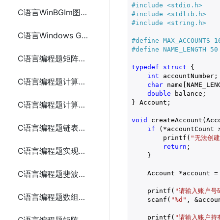
#include 
<stdio.h>
C语言WinBGIm图形库实现圆盘时钟
#include 
<stdlib.h>
#include 
<string.h>
C语言Windows GDI实现圆盘时钟
#define MAX_ACCOUNTS 1
#define NAME_LENGTH 50
C语言编程题矩阵乘法
typedef
struct
 {

int
 accountNumber;

C语言编程题计算数组中的最大和最小值5种方法
char
 name[NAME_LENG
double
 balance;

} Account;

C语言编程题计算两个字符串的长度
void
 createAccount(Acc
C语言编程题链表的创建和遍历
if
 (*accountCount >
        printf(
"无法创
return
;

C语言编程题实现二分查找
    }

C语言编程题斐波那契数列
    Account *account = 
    printf(
"请输入账户号码
C语言编程题数组反转
    scanf(
"%d"
, &accou
    printf(
"请输入账户持