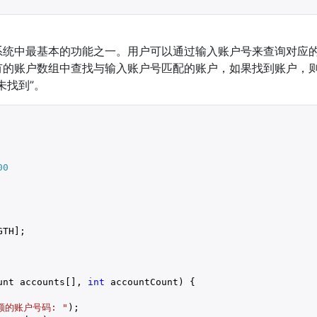
系统中最基本的功能之一。用户可以通过输入账户号来查询对应的
有的账户数组中查找与输入账户号匹配的账户，如果找到账户，
未找到”。
00
TH];

unt accounts[], 
int
 accountCount) {

额的账户号码: "
);
