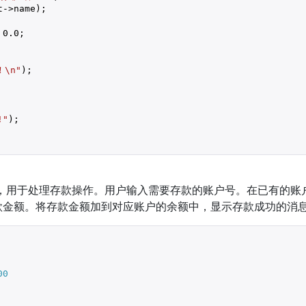
->name);

 
0.0
;

\n"
);

!"
);

，用于处理存款操作。用户输入需要存款的账户号。在已有的账
款金额。将存款金额加到对应账户的余额中，显示存款成功的消
00