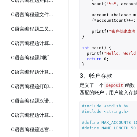
C语言编程题矩阵加法
    scanf(
"%s"
, account
C语言编程题文件复制
    account->balance =
    (*accountCount)++;

C语言编程题二叉树遍历
    printf(
"账户创建成功！
}

C语言编程题计算最大公约数
int
 main() {

  printf(
"Hello, World
C语言编程题判断回文字符串
return
0
;

}
C语言编程题计算两个数的和、差、积、商
3、帐户存款
定义了一个
函数
deposit
C语言编程题打印九九乘法表
匹配的账户，用户输入存
C语言编程题汉诺塔问题
#include 
<stdlib.h>
#include 
<string.h>
C语言编程题计算逆波兰表达式
#define MAX_ACCOUNTS 1
#define NAME_LENGTH 50
C语言编程题迷宫求解