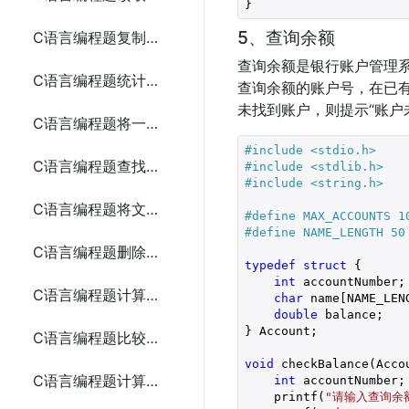
}
5、查询余额
C语言编程题复制一个文本文件的内容到另一个文件
查询余额是银行账户管理
C语言编程题统计文本文件中的字符、单词和行数
查询余额的账户号，在已
未找到账户，则提示“账户
C语言编程题将一段文本追加到现有文件的末尾
#include 
<stdio.h>
C语言编程题查找文本文件中的某个单词
#include 
<stdlib.h>
#include 
<string.h>
C语言编程题将文本文件中的所有字母转换为大写
#define MAX_ACCOUNTS 1
#define NAME_LENGTH 50
C语言编程题删除文本文件中的所有空行
typedef
struct
 {

int
 accountNumber;

C语言编程题计算二进制文件中的整数之和
char
 name[NAME_LENG
double
 balance;

} Account;

C语言编程题比较两个文本文件是否相同
void
 checkBalance(Acco
C语言编程题计算两个矩阵的和
int
 accountNumber;

    printf(
"请输入查询余