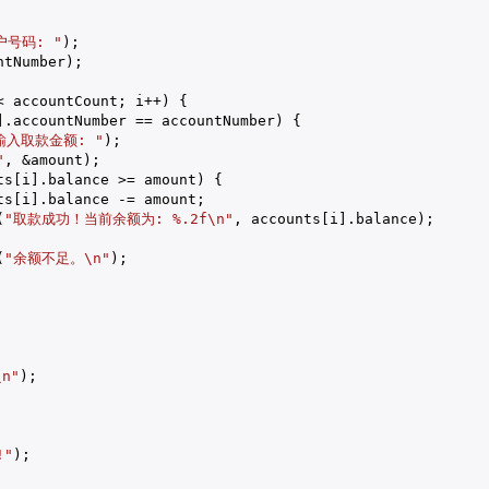
号码: "
);

tNumber);

< accountCount; i++) {

].accountNumber == accountNumber) {

输入取款金额: "
);

"
, &amount);

ts[i].balance >= amount) {

s[i].balance -= amount;

(
"取款成功！当前余额为: %.2f\n"
, accounts[i].balance);

(
"余额不足。\n"
);

n"
);

!"
);
