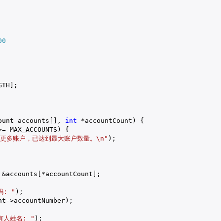
00
TH];

ount accounts[], 
int
 *accountCount) {

= MAX_ACCOUNTS) {

建更多账户，已达到最大账户数量。\n"
);

&accounts[*accountCount];

: "
);

nt->accountNumber);

有人姓名: "
);
