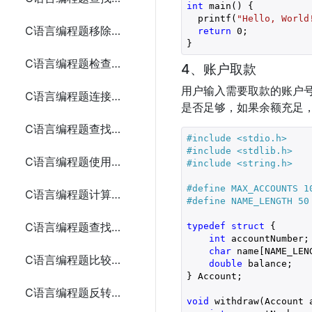
int
 main() {

  printf(
"Hello, World
C语言编程题移除数组中的重复元素
return
0
;

}
C语言编程题检查两个数组是否相等
4、账户取款
用户输入需要取款的账户
C语言编程题连接两个字符串
是否足够，如果余额充足
C语言编程题查找一个字符串中的所有元音字母
#include 
<stdio.h>
#include 
<stdlib.h>
C语言编程题使用指针交换两个变量的值
#include 
<string.h>
#define MAX_ACCOUNTS 1
C语言编程题计算数组元素的和（使用指针）
#define NAME_LENGTH 50
C语言编程题查找数组中的最大值（使用指针）
typedef
struct
 {

int
 accountNumber;

char
 name[NAME_LENG
C语言编程题比较两个字符串（使用指针）
double
 balance;

} Account;

C语言编程题反转一个字符串（使用指针）
void
 withdraw(Account 