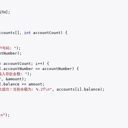
TH];

ccounts[], 
int
 accountCount) {

号码: "
);

tNumber);

< accountCount; i++) {

].accountNumber == accountNumber) {

输入存款金额: "
);

"
, &amount);

.balance += amount;

款成功！当前余额为: %.2f\n"
, accounts[i].balance);

n"
);
