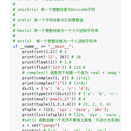
#
# unichr(x) 将一个整数转换为Unicode字符
#
# ord(x) 将一个字符转换为它的整数值
#
# hex(x) 将一个整数转换为一个十六进制字符串
#
# oct(x)  将一个整数转换为一个八进制字符串
if
 __name__ == 
"__main__"
:

    print(int(
1.2
)) 
# 1
    print(int(
'12'
, 
16
)) 
# 18
    print(float(
1
)) 
# 1.0
    print(float(
'123'
)) 
# 123.0
# complex() 函数用于创建一个值为 real + ima
    print(complex(
1
, 
2
)) 
# (1+2j)
    print(complex(
"1"
)) 
# (1+0j)
    dict1 = {
'a'
: 
'b'
, 
'c'
: 
'd'
};

    print(type(str(dict1))) 
# {'a': 'b', 'c': 'd'}
    print(eval(
'pow(2,2)'
)) 
# 4
    print(tuple([
1
,
2
,
3
,
4
])) 
# (1, 2, 3, 4)
    aTuple = (
123
, 
'xyz'
, 
'zara'
, 
'abc'
);

    print(list(aTuple)) 
# [123, 'xyz', 'zara', 'ab
#set() 函数创建一个无序不重复元素集，可进行关系测试，
    x = set(
"yangs"
)

    print(x) 
# {'y', 's', 'n', 'a', 'g'}