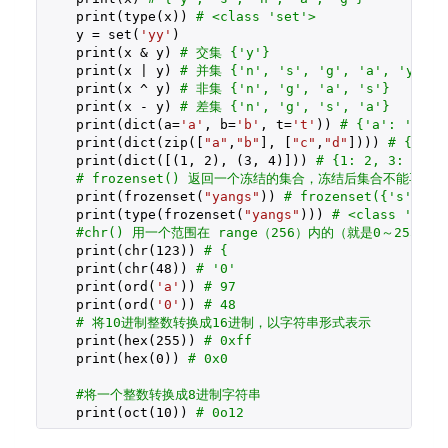
    print(type(x)) 
# <class 'set'>
    y = set(
'yy'
)

    print(x & y) 
# 交集 {'y'}
    print(x | y) 
# 并集 {'n', 's', 'g', 'a', 'y'}
    print(x ^ y) 
# 非集 {'n', 'g', 'a', 's'}
    print(x - y) 
# 差集 {'n', 'g', 's', 'a'}
    print(dict(a=
'a'
, b=
'b'
, t=
't'
)) 
# {'a': 'a', 
    print(dict(zip([
"a"
,
"b"
], [
"c"
,
"d"
]))) 
# {'a':
    print(dict([(
1
, 
2
), (
3
, 
4
)])) 
# {1: 2, 3: 4}
# frozenset() 返回一个冻结的集合，冻结后集合不能再
    print(frozenset(
"yangs"
)) 
# frozenset({'s', 'y
    print(type(frozenset(
"yangs"
))) 
# <class 'froz
#chr() 用一个范围在 range（256）内的（就是0～25
    print(chr(
123
)) 
# {
    print(chr(
48
)) 
# '0'
    print(ord(
'a'
)) 
# 97
    print(ord(
'0'
)) 
# 48
# 将10进制整数转换成16进制，以字符串形式表示
    print(hex(
255
)) 
# 0xff
    print(hex(
0
)) 
# 0x0
#将一个整数转换成8进制字符串
    print(oct(
10
)) 
# 0o12