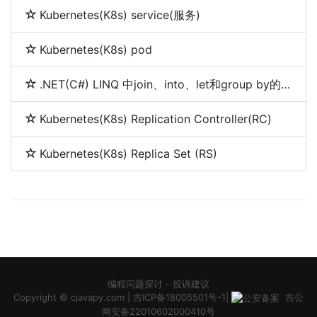
Kubernetes(K8s) service(服务)
Kubernetes(K8s) pod
.NET(C#) LINQ 中join、into、let和group by的使用
Kubernetes(K8s) Replication Controller(RC)
Kubernetes(K8s) Replica Set (RS)
编程问题探讨
-
投诉建议
Copyright ©
cjavapy.com
|
吉ICP备18005501号-1
|
吉公
网安备22010602000410号