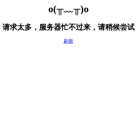
o(╥﹏╥)o
请求太多，服务器忙不过来，请稍候尝试
刷新