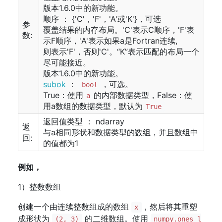
版本1.6.0中的新功能。
顺序 ： {'C'，'F'，'A'或'K'}，可选
参
覆盖结果的内存布局。'C'表示C顺序，'F'表
数:
示F顺序，'A'表示如果a是Fortran连续,
则表示'F'，否则'C'。“K”表示匹配的布局一个
尽可能接近。
版本1.6.0中的新功能。
subok
：
，可选。
bool
True：使用
的内部数据类型，False：使
a
用a数组的数据类型，默认为
True
返回值类型 ： ndarray
返
与a相同形状和数据类型的数组，并且数组中
回:
的值都为1
例如，
1）整数数组
创建一个由连续整数组成的数组
，然后将其重塑
x
成形状为
的二维数组。使用
(2, 3)
numpy.ones_l