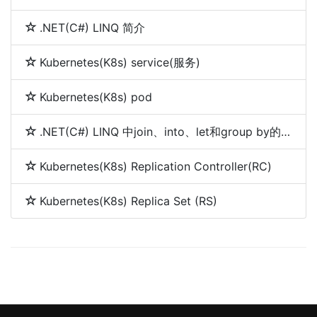
.NET(C#) LINQ 简介
Kubernetes(K8s) service(服务)
Kubernetes(K8s) pod
.NET(C#) LINQ 中join、into、let和group by的使用
Kubernetes(K8s) Replication Controller(RC)
Kubernetes(K8s) Replica Set (RS)