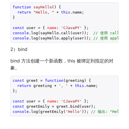
function
sayHello
(
) 
{

return
"Hello, "
 + 
this
.name;

}

const
 user = { 
name
: 
'CJavaPY'
console
.log(sayHello.call(user));  
// 使用 call 设置
console
.log(sayHello.apply(user)); 
// 使用 apply 设
2）bind
bind 方法创建一个新函数，this 被绑定到指定的对
象。
const
 greet = 
function
(
greeting
) 
{

return
 greeting + 
', '
 + 
this
.name;

};

const
 user = { 
name
: 
'CJavaPY'
 };
const
console
.log(greetEmily(
'Hello'
)); 
// 输出: "Hello, 