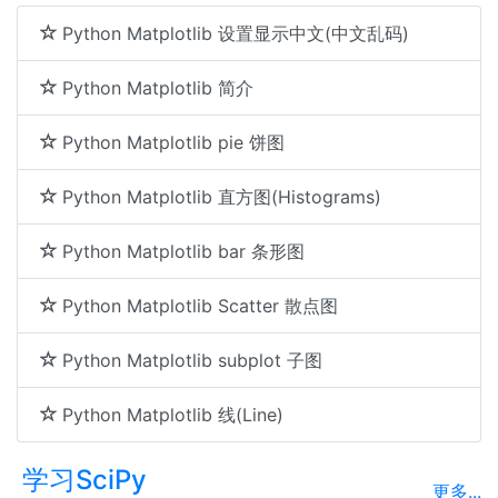
Python Matplotlib 设置显示中文(中文乱码)
Python Matplotlib 简介
Python Matplotlib pie 饼图
Python Matplotlib 直方图(Histograms)
Python Matplotlib bar 条形图
Python Matplotlib Scatter 散点图
Python Matplotlib subplot 子图
Python Matplotlib 线(Line)
学习SciPy
更多...