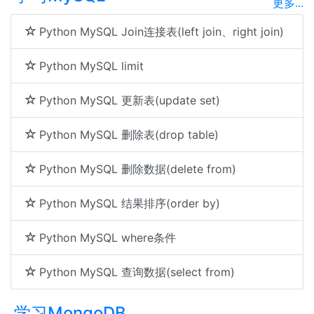
更多...
Python MySQL Join连接表(left join、right join)
Python MySQL limit
Python MySQL 更新表(update set)
Python MySQL 删除表(drop table)
Python MySQL 删除数据(delete from)
Python MySQL 结果排序(order by)
Python MySQL where条件
Python MySQL 查询数据(select from)
学习MongoDB