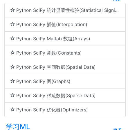
Python SciPy 统计显著性检验(Statistical Significance Tests)
Python SciPy 插值(Interpolation)
Python SciPy Matlab 数组(Arrays)
Python SciPy 常数(Constants)
Python SciPy 空间数据(Spatial Data)
Python SciPy 图(Graphs)
Python SciPy 稀疏数据(Sparse Data)
Python SciPy 优化器(Optimizers)
学习ML
更多...