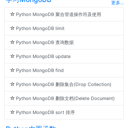
更多...
Python MongoDB 聚合管道操作符及使用
Python MongoDB limit
Python MongoDB 查询数据
Python MongoDB update
Python MongoDB find
Python MongoDB 删除集合(Drop Collection)
Python MongoDB 删除文档(Delete Document)
Python MongoDB sort 排序