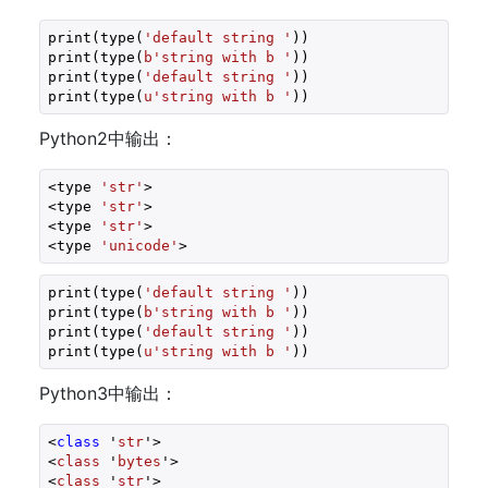
print(type(
'default string '
))

print(type(
b'string with b '
))

print(type(
'default string '
))

print(type(
u'string with b '
))
Python2中输出：
<type 
'str'
>
<type 
'str'
>
<type 
'str'
>
<type 
'unicode'
>
print(type(
'default string '
))
print(type(
b'string with b '
))
print(type(
'default string '
))
print(type(
u'string with b '
))
Python3中输出：
<
class
 '
str
'>
<
class
 '
bytes
'>
<
class
 '
str
'>