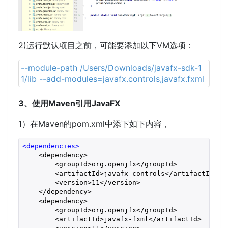
2)运行默认项目之前，可能要添加以下VM选项：
--module-path /Users/Downloads/javafx-sdk-1
1/lib --add-modules=javafx.controls,javafx.fxml
3、使用Maven引用JavaFX
1）在Maven的pom.xml中添下如下内容，
<
dependencies
>
    <dependency>
        <groupId>org.openjfx</groupId>
        <artifactId>javafx-controls</artifactId>
        <version>11</version>
    </dependency>
    <dependency>
        <groupId>org.openjfx</groupId>
        <artifactId>javafx-fxml</artifactId>