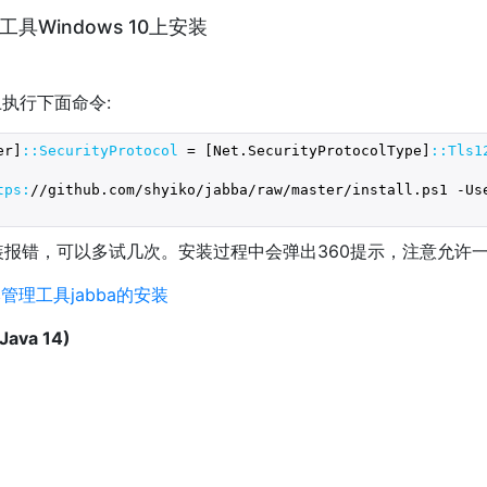
工具Windows 10上安装
ll上执行下面命令:
er]
:
:SecurityProtocol
 = [Net.SecurityProtocolType]
:
:Tls1
tps:
/
/github.com/shyiko
/jabba/raw
/master/install
.ps1 -Us
报错，可以多试几次。安装过程中会弹出360提示，注意允许
版本管理工具jabba的安装
ava 14)