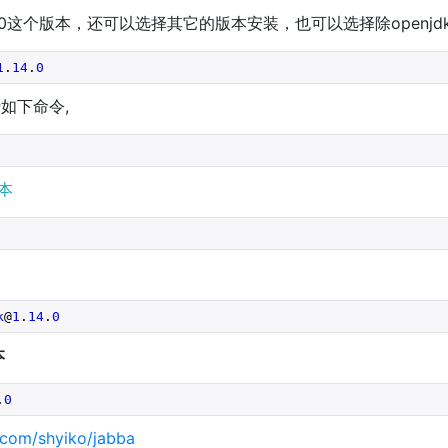
.14.0这个版本，还可以选择其它的版本安装，也可以选择除openj
1
.
14
.
0
如下命令,
本
k
@
1
.
14
.
0
本
.
0
b.com/shyiko/jabba