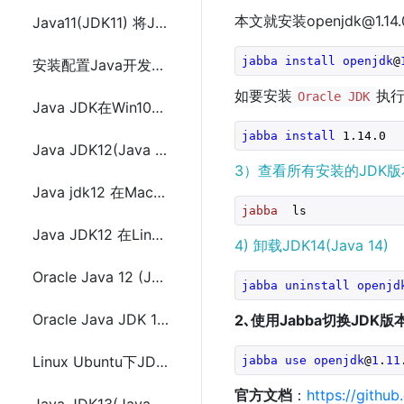
本文就安装openjdk@1
Java11(JDK11) 将JavaFX 11运行时添加到Eclipse的方法
jabba
install
openjdk
@
安装配置Java开发环境 JDK11 Eclipse
如要安装
执行
Oracle JDK
Java JDK在Win10下安装与配置
jabba
install
 1
.14
.0
Java JDK12(Java 12)在windows上的安装和环境变量配置
3）查看所有安装的JDK版
Java jdk12 在Mac上的安装和配置及多JDK版本切换
jabba
  ls
Java JDK12 在Linux上的安装和配置
4) 卸载JDK14(Java 14)
Oracle Java 12 (JDK 12)在Ubuntu、Linux Mint或Debian(使用PPA)安装配置
jabba
uninstall
openjd
Oracle Java JDK 12 在Ubuntu 18.04 / 16.04安装与配置
2､使用Jabba切换JDK版
Linux Ubuntu下JDK10的安装与配置方法
jabba
use
openjdk
@
1
.
11
官方文档
：
https://githu