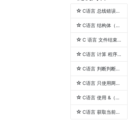
C语言 总线错误（bus error）与段错误（segmentation fault）
C语言 结构体（struct）和联合体（union）的区别
C 语言 文件结束（EOF）
C语言 计算 程序的执行时间
C语言 判断判断用户输入的是否是一个整数
C语言 只使用两个指针反转一个单向链表
C语言 使用 &（取地址符）和 *（解引用符）
C语言 获取当前工作目录