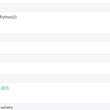
thon2)
装成功
tualenv