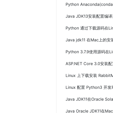
Python Anaconda(co
Java JDK13安装配置编
Python 通过下载源码在
Java jdk11 在Mac
Python 3.7.9使用源
ASP.NET Core 3.
Linux 上下载安装 Rabb
Linux 配置 Python3 
Java JDK11在Oracle S
Java Oracle JDK11在