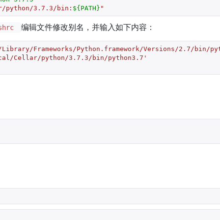
r/python/3.7.3/bin:
${PATH}
"
编辑文件修改别名，并输入如下内容：
ashrc
/Library/Frameworks/Python.framework/Versions/2.7/bin/py
cal/Cellar/python/3.7.3/bin/python3.7'
 