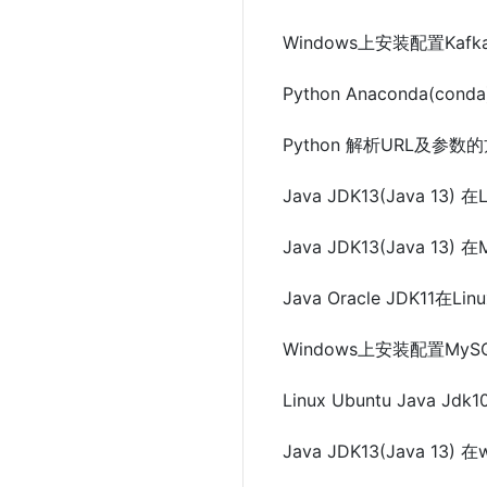
Windows上安装配置Kafka
Python Anaconda(con
Python 解析URL及参数的方
Java JDK13(Java 1
Java JDK13(Java 
Java Oracle JDK11在L
Windows上安装配置MyS
Linux Ubuntu Java
Java JDK13(Java 1