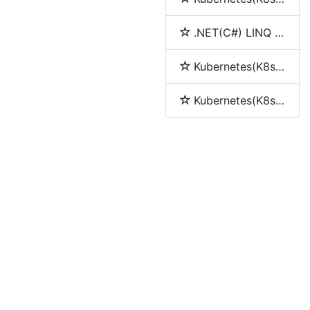
.NET(C#) LINQ 中join、into、let和group by的使用
Kubernetes(K8s) Replication Controller(RC)
Kubernetes(K8s) Replica Set (RS)