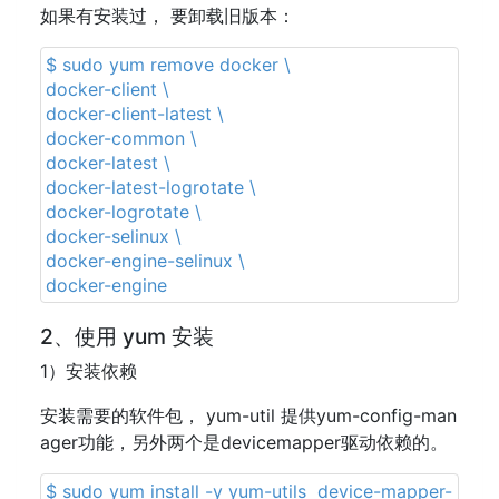
如果有安装过， 要卸载旧版本：
$ sudo yum remove docker \
docker-client \
docker-client-latest \
docker-common \
docker-latest \
docker-latest-logrotate \
docker-logrotate \
docker-selinux \
docker-engine-selinux \
docker-engine
2、使用 yum 安装
1）安装依赖
安装需要的软件包， yum-util 提供yum-config-man
ager功能，另外两个是devicemapper驱动依赖的。
$ sudo yum install -y yum-utils device-mapper-