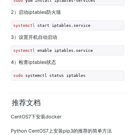
sudo
 yum install iptables-services
2）启动iptables防火墙
systemctl
 start iptables.service
3）设置开机自动启动
systemctl
 enable iptables.service
4）检查iptables状态
sudo
 systemctl status iptables
推荐文档
CentOS7下安装docker
Python CentOS7上安装pip3的推荐的简单方法