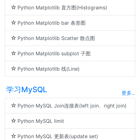
Python Matplotlib 直方图(Histograms)
Python Matplotlib bar 条形图
Python Matplotlib Scatter 散点图
Python Matplotlib subplot 子图
Python Matplotlib 线(Line)
学习MySQL
更多...
Python MySQL Join连接表(left join、right join)
Python MySQL limit
Python MySQL 更新表(update set)