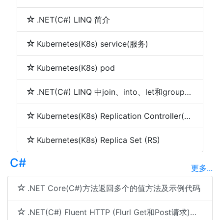
.NET(C#) LINQ 简介
Kubernetes(K8s) service(服务)
Kubernetes(K8s) pod
.NET(C#) LINQ 中join、into、let和group by的使用
Kubernetes(K8s) Replication Controller(RC)
Kubernetes(K8s) Replica Set (RS)
C#
更多...
.NET Core(C#)方法返回多个的值方法及示例代码
.NET(C#) Fluent HTTP (Flurl Get和Post请求)使用方法及示例代码