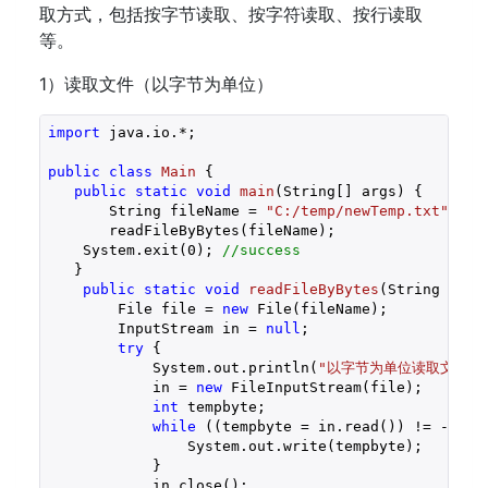
取方式，包括按字节读取、按字符读取、按行读取
等。
1）读取文件（以字节为单位）
import
 java.io.*;

public
class
Main
{

public
static
void
main
(String[] args)
{

       String fileName = 
"C:/temp/newTemp.txt"
;

       readFileByBytes(fileName);

    System.exit(
0
); 
//success
   }

public
static
void
readFileByBytes
(String file
        File file = 
new
 File(fileName);

        InputStream in = 
null
;

try
 {

            System.out.println(
"以字节为单位读取文件内
            in = 
new
 FileInputStream(file);

int
 tempbyte;

while
 ((tempbyte = in.read()) != -
1
) {

                System.out.write(tempbyte);

            }

            in.close();
