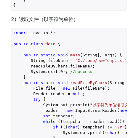
2）读取文件（以字符为单位）
import
 java.io.*;

public
class
Main
{

public
static
void
main
(String[] args)
{

       String fileName = 
"C:/temp/newTemp.txt"
;

       readFileByChars(fileName);

       System.exit(
0
); 
//success
    }

public
static
void
readFileByChars
(String file
        File file = 
new
 File(fileName);

        Reader reader = 
null
;

try
 {

            System.out.println(
"以字符为单位读取文件内
            reader = 
new
 InputStreamReader(
new
 Fil
int
 tempchar;

while
 ((tempchar = reader.read()) != -
if
 (((
char
) tempchar) != 
'\r'
) {

                    System.out.print((
char
) tempcha