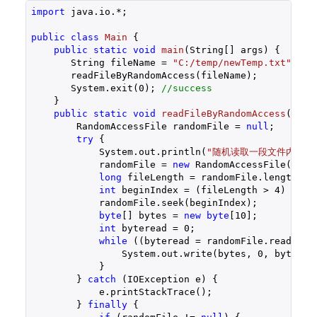
import
 java.io.*;

public
class
Main
{

public
static
void
main
(String[] args)
{

       String fileName = 
"C:/temp/newTemp.txt"
;

       readFileByRandomAccess(fileName);

       System.exit(
0
); 
//success
    }

public
static
void
readFileByRandomAccess
(Stri
        RandomAccessFile randomFile = 
null
;

try
 {

            System.out.println(
"随机读取一段文件内容：
            randomFile = 
new
 RandomAccessFile(file
long
 fileLength = randomFile.length();

int
 beginIndex = (fileLength > 
4
) ? 
4
 
            randomFile.seek(beginIndex);

byte
[] bytes = 
new
byte
[
10
];

int
 byteread = 
0
;

while
 ((byteread = randomFile.read(byt
                System.out.write(bytes, 
0
, byteread
            }

        } 
catch
 (IOException e) {

            e.printStackTrace();

        } 
finally
 {
