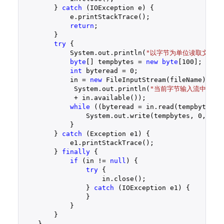
        } 
catch
 (IOException e) {

            e.printStackTrace();

return
;

        }

try
 {

            System.out.println(
"以字节为单位读取文件内
byte
[] tempbytes = 
new
byte
[
100
];

int
 byteread = 
0
;

            in = 
new
 FileInputStream(fileName);

             System.out.println(
"当前字节输入流中的字节
             + in.available());

while
 ((byteread = in.read(tempbytes))
                System.out.write(tempbytes, 
0
, byte
            }

        } 
catch
 (Exception e1) {

            e1.printStackTrace();

        } 
finally
 {

if
 (in != 
null
) {

try
 {

                    in.close();

                } 
catch
 (IOException e1) {

                }

            }

        }

    }
