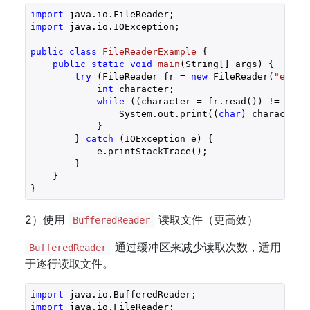
import
import
 java.io.IOException;

public
class
FileReaderExample
{

public
static
void
main
(String[] args)
{

try
 (FileReader fr = 
new
 FileReader(
"examp
int
 character;

while
 ((character = fr.read()) != -
1
) {
                System.out.print((
char
) character)
            }

        } 
catch
 (IOException e) {

            e.printStackTrace();

        }

    }

2）使用
读取文件（更高效）
BufferedReader
通过缓冲区来减少读取次数，适用
BufferedReader
于逐行读取文件。
import
import