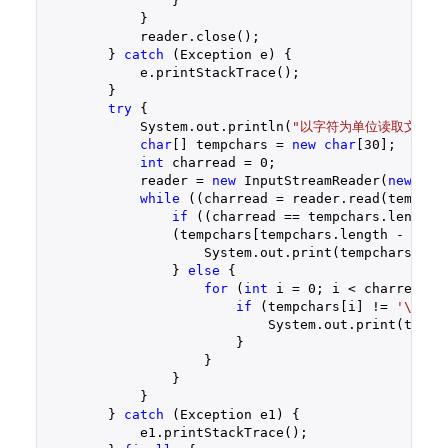
                }

            }

            reader.close();

        } 
catch
 (Exception e) {

            e.printStackTrace();

        }

try
 {

            System.out.println(
"以字符为单位读取文件内
char
[] tempchars = 
new
char
[
30
];

int
 charread = 
0
;

            reader = 
new
 InputStreamReader(
new
 Fil
while
 ((charread = reader.read(tempcha
if
 ((charread == tempchars.length) 
                (tempchars[tempchars.length - 
1
] !
                    System.out.print(tempchars);

                } 
else
 {

for
 (
int
 i = 
0
; i < charread; i
if
 (tempchars[i] != 
'\r'
) {
                            System.out.print(tempch
                        }

                    }

                }

            }

        } 
catch
 (Exception e1) {

            e1.printStackTrace();
