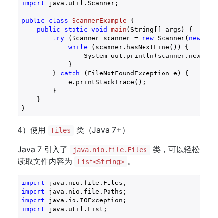
import
 java.util.Scanner;

public
class
ScannerExample
{

public
static
void
main
(String[] args)
{

try
 (Scanner scanner = 
new
 Scanner(
new
 Fil
while
 (scanner.hasNextLine()) {

                System.out.println(scanner.nextLin
            }

        } 
catch
 (FileNotFoundException e) {

            e.printStackTrace();

        }

    }

4）使用
类（Java 7+）
Files
Java 7 引入了
类，可以轻松
java.nio.file.Files
读取文件内容为
。
List<String>
import
import
import
import
 java.util.List;
