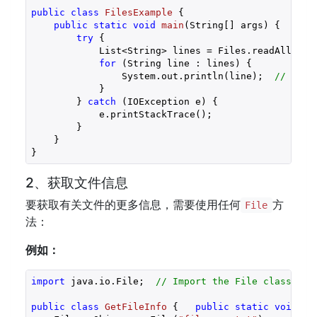
public
class
FilesExample
{

public
static
void
main
(String[] args)
{

try
 {

            List<String> lines = Files.readAllLine
for
 (String line : lines) {

                System.out.println(line);  
// 打印
            }

        } 
catch
 (IOException e) {

            e.printStackTrace();

        }

    }

2、获取文件信息
要获取有关文件的更多信息，需要使用任何
方
File
法：
例如：
import
 java.io.File;  
// Import the File class
public
class
GetFileInfo
{   
public
static
void
ma