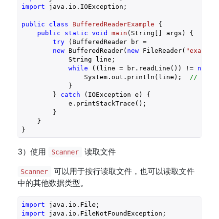
import
 java.io.IOException;

public
class
BufferedReaderExample
{

public
static
void
main
(String[] args)
{

try
 (BufferedReader br = 

new
 BufferedReader(
new
 FileReader(
"example
            String line;

while
 ((line = br.readLine()) != 
null
) 
                System.out.println(line);  
// 打印
            }

        } 
catch
 (IOException e) {

            e.printStackTrace();

        }

    }

}
3）使用
读取文件
Scanner
可以用于按行读取文件，也可以读取文件
Scanner
中的其他数据类型。
import
import