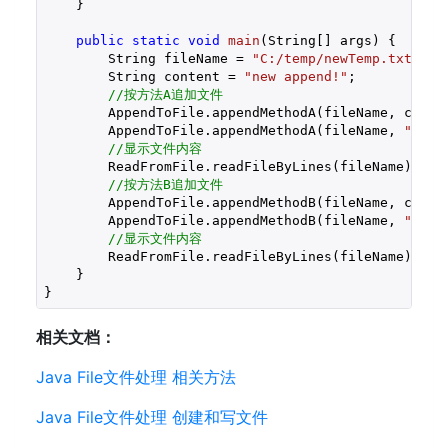
    }

public
static
void
main
(String[] args)
{

        String fileName = 
"C:/temp/newTemp.txt"
;

        String content = 
"new append!"
;

//按方法A追加文件
        AppendToFile.appendMethodA(fileName, conten
        AppendToFile.appendMethodA(fileName, 
"appe
//显示文件内容
        ReadFromFile.readFileByLines(fileName);

//按方法B追加文件
        AppendToFile.appendMethodB(fileName, conten
        AppendToFile.appendMethodB(fileName, 
"appe
//显示文件内容
        ReadFromFile.readFileByLines(fileName);

    }

相关文档：
Java File文件处理 相关方法
Java File文件处理 创建和写文件