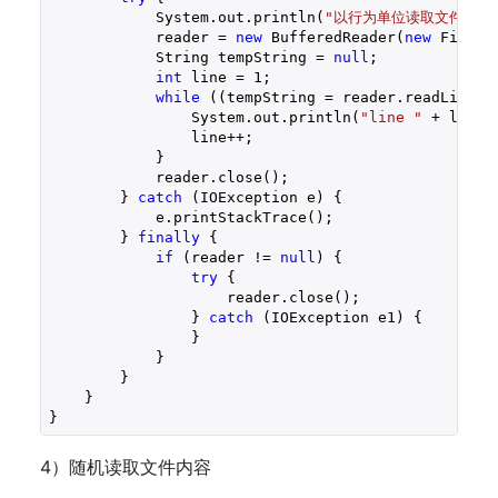
            System.out.println(
"以行为单位读取文件内容
            reader = 
new
 BufferedReader(
new
 FileRe
            String tempString = 
null
;

int
 line = 
1
;

while
 ((tempString = reader.readLine()
                System.out.println(
"line "
 + line 
                line++;

            }

            reader.close();

        } 
catch
 (IOException e) {

            e.printStackTrace();

        } 
finally
 {

if
 (reader != 
null
) {

try
 {

                    reader.close();

                } 
catch
 (IOException e1) {

                }

            }

        }

    }

4）随机读取文件内容