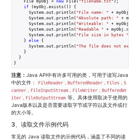
    File myObj = 
new
 File(
"filename.txt"
);

if
 (myObj.exists()) {

      System.out.println(
"File name: "
 + myObj.getN
      System.out.println(
"Absolute path: "
 + myObj
      System.out.println(
"Writeable: "
 + myObj.canW
      System.out.println(
"Readable "
 + myObj.canRea
      System.out.println(
"File size in bytes "
 + m
    } 
else
 {

      System.out.println(
"The file does not exist.
    }

  }

注意：
Java API中有许多可用的类，可用于读写Java
中的文件：
FileReader，BufferedReader，Files，S
canner，FileInputStream，FileWriter，BufferedWr
等。具体使用取决于使用的
iter，FileOutputStream
Java版本以及是否需要读取字节或字符以及文件或行
的大小等。
3、读取文件示例代码
常见的 Java 读取文件的示例代码，涵盖了不同的读