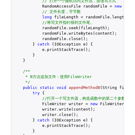
// 打开一个随机访问文件流，按读写方式
            RandomAccessFile randomFile = 
new
 Rand
// 文件长度，字节数
long
 fileLength = randomFile.length();

//将写文件指针移到文件尾。
            randomFile.seek(fileLength);

            randomFile.writeBytes(content);

            randomFile.close();

        } 
catch
 (IOException e) {

            e.printStackTrace();

        }

    }

/**

     * B方法追加文件：使用FileWriter

     */
public
static
void
appendMethodB
(String fileNa
try
 {

//打开一个写文件器，构造函数中的第二个参数tru
            FileWriter writer = 
new
 FileWriter(fil
            writer.write(content);

            writer.close();

        } 
catch
 (IOException e) {

            e.printStackTrace();

        }
