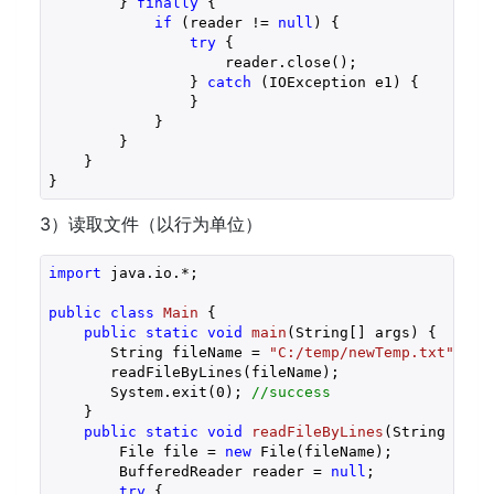
        } 
finally
 {

if
 (reader != 
null
) {

try
 {

                    reader.close();

                } 
catch
 (IOException e1) {

                }

            }

        }

    }

}
3）读取文件（以行为单位）
import
 java.io.*;

public
class
Main
{

public
static
void
main
(String[] args)
{

       String fileName = 
"C:/temp/newTemp.txt"
;

       readFileByLines(fileName);

       System.exit(
0
); 
//success
    }

public
static
void
readFileByLines
(String file
        File file = 
new
 File(fileName);

        BufferedReader reader = 
null
;

try
 {
