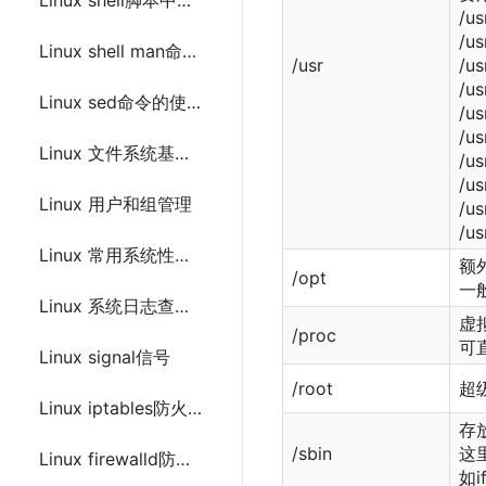
Linux shell脚本中的函数
/u
/u
Linux shell man命令查看帮助文档
/usr
/u
/u
Linux sed命令的使用及正则表达式
/u
/
Linux 文件系统基础及相关命令
/u
/u
Linux 用户和组管理
/u
/u
Linux 常用系统性能查看分析工具
额
/opt
一
Linux 系统日志查看分析(Rsyslog)
虚
/proc
可
Linux signal信号
/root
超
Linux iptables防火墙的使用配置
存
/sbin
这
Linux firewalld防火墙的使用配置
如i