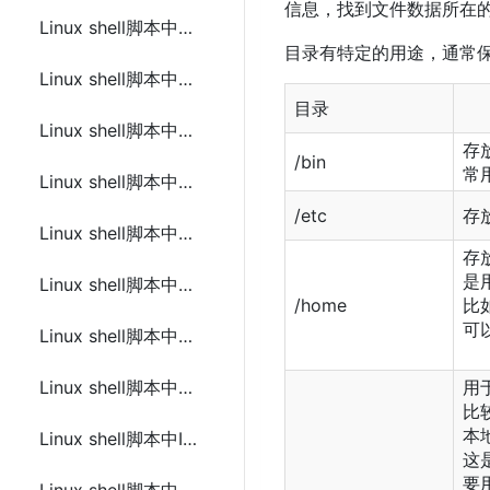
信息，找到文件数据所在
Linux shell脚本中特殊变量
目录有特定的用途，通常保
Linux shell脚本中的数组
目录
Linux shell脚本中的操作符
存放
/bin
常
Linux shell脚本中的条件语句
/etc
存
Linux shell脚本中循环(while、for、until、select)
存
是
Linux shell脚本中循环控制(break、continue)
/home
比如
可以
Linux shell脚本中字符串替换
Linux shell脚本中字符串引用
用
比较
本
Linux shell脚本中IO重定向(输入/输出重定向)
这
要