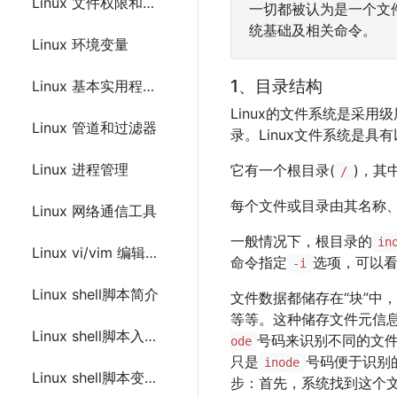
Linux 文件权限和访问模式(Read、Write、Execute)
一切都被认为是一个文件
统基础及相关命令。
Linux 环境变量
1、目录结构
Linux 基本实用程序(打印文件，email发送邮件)
Linux的文件系统是采
Linux 管道和过滤器
录。Linux文件系统是
Linux 进程管理
它有一个根目录(
)，其
/
每个文件或目录由其名称、
Linux 网络通信工具
一般情况下，根目录的
in
Linux vi/vim 编辑器教程
命令指定
选项，可以
-i
Linux shell脚本简介
文件数据都储存在“块”中
等等。这种储存文件元信
Linux shell脚本入门教程
号码来识别不同的文件
ode
只是
号码便于识别
inode
Linux shell脚本变量的使用
步：首先，系统找到这个