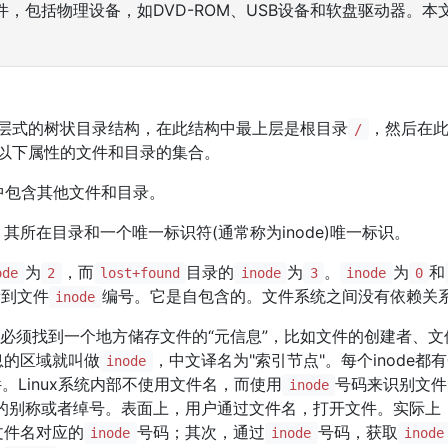
，包括物理设备，如DVD-ROM、USB设备和软盘驱动器。本文主
用级层式的树状目录结构，在此结构中最上层是根目录
，然后在
/
具有以下属性的文件和目录的集合。
中包含其他文件和目录。
其所在目录和一个唯一标识符(通常称为inode)唯一标识。
为
，而
目录的
为
。
为
和
ode
2
lost+found
inode
3
inode
0
看到文件
编号。它是自包含的。文件系统之间没有依赖关
inode
，必须找到一个地方储存文件的“元信息”，比如文件的创建者、
息的区域就叫做
，中文译名为"索引节点"。每个inode
inode
。Linux系统内部不使用文件名，而使用
号码来识别文件
inode
的别称或者绰号。表面上，用户通过文件名，打开文件。实际上
文件名对应的
号码；其次，通过
号码，获取
inode
inode
inode