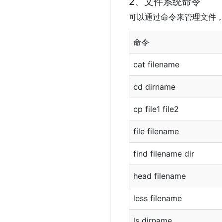
2、文件系统命令
可以通过命令来管理文件
命令
cat filename
cd dirname
cp file1 file2
file filename
find filename dir
head filename
less filename
ls dirname