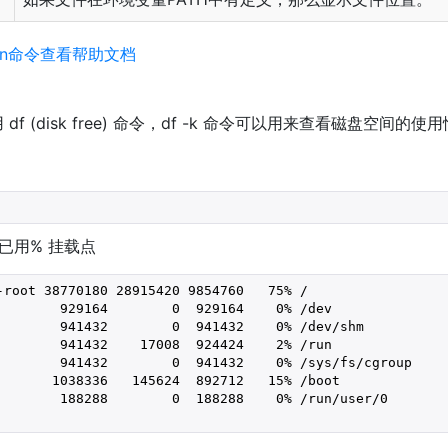
l man命令查看帮助文档
f (disk free) 命令，df -k 命令可以用来查看磁盘空间
 已用% 挂载点
-root 38770180 28915420 9854760   75% /
        929164        0  929164    0% /dev
        941432        0  941432    0% /dev/shm
        941432    17008  924424    2% /run
        941432        0  941432    0% /sys/fs/cgroup
       1038336   145624  892712   15% /boot
        188288        0  188288    0% /run/user/0