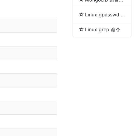
Linux gpasswd 命令
Linux grep 命令