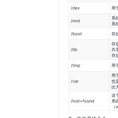
/dev
用
系
/mnt
系
/boot
存
存
/lib
共
存
/tmp
用
用
/var
也
比
这
/lost+found
系
（w