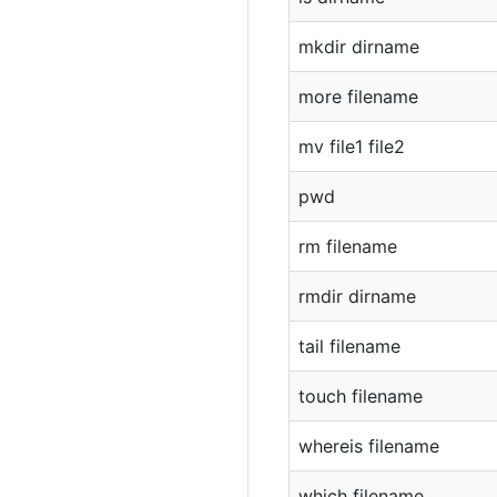
mkdir dirname
more filename
mv file1 file2
pwd
rm filename
rmdir dirname
tail filename
touch filename
whereis filename
which filename