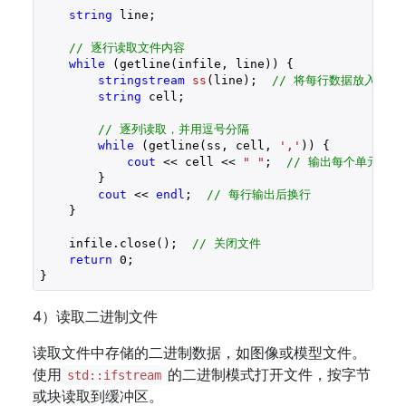
string
 line;

// 逐行读取文件内容
while
 (getline(infile, line)) {

stringstream
ss
(line)
;  
// 将每行数据放入字符
string
 cell;

// 逐列读取，并用逗号分隔
while
 (getline(ss, cell, 
','
)) {

cout
 << cell << 
" "
;  
// 输出每个单元格内
        }

cout
 << 
endl
;  
// 每行输出后换行
    }

    infile.close();  
// 关闭文件
return
0
;

4）读取二进制文件
读取文件中存储的二进制数据，如图像或模型文件。
使用
的二进制模式打开文件，按字节
std::ifstream
或块读取到缓冲区。