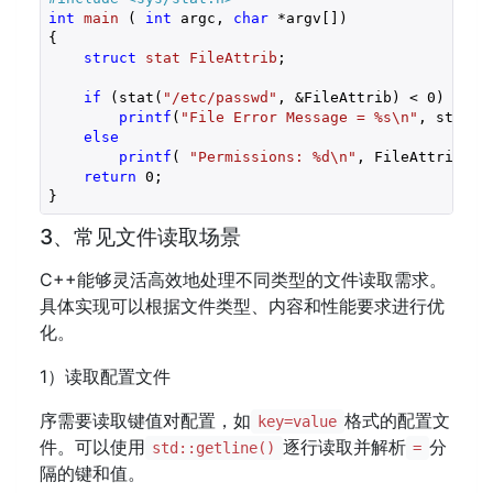
int
main
( 
int
 argc, 
char
 *argv[])
{

struct
stat
FileAttrib
;
if
 (stat(
"/etc/passwd"
, &FileAttrib) < 
0
)

printf
(
"File Error Message = %s\n"
, strerro
else
printf
( 
"Permissions: %d\n"
, FileAttrib.st_
return
0
;

}
3、常见文件读取场景
C++能够灵活高效地处理不同类型的文件读取需求。
具体实现可以根据文件类型、内容和性能要求进行优
化。
1）读取配置文件
序需要读取键值对配置，如
格式的配置文
key=value
件。可以使用
逐行读取并解析
分
std::getline()
=
隔的键和值。