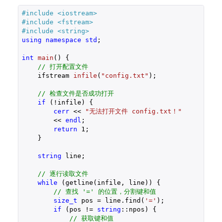
#
include
<iostream>
#
include
<fstream>
#
include
<string>
using
namespace
std
;

int
main
()
{

// 打开配置文件
ifstream 
infile
(
"config.txt"
)
;

// 检查文件是否成功打开
if
 (!infile) {

cerr
 << 
"无法打开文件 config.txt！"
        << 
endl
;

return
1
;

    }

string
 line;

// 逐行读取文件
while
 (getline(infile, line)) {

// 查找 '=' 的位置，分割键和值
size_t
 pos = line.find(
'='
);

if
 (pos != 
string
::npos) {

// 获取键和值