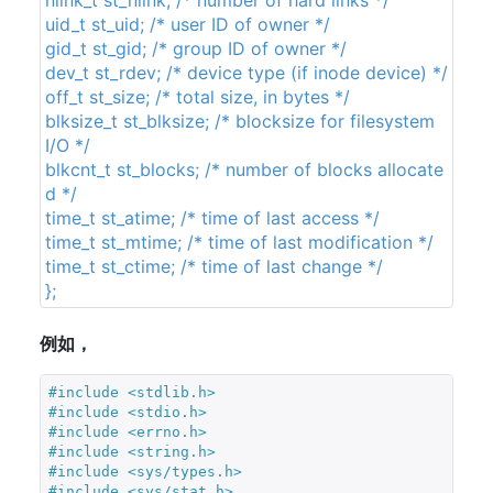
nlink_t st_nlink; /* number of hard links */
uid_t st_uid; /* user ID of owner */
gid_t st_gid; /* group ID of owner */
dev_t st_rdev; /* device type (if inode device) */
off_t st_size; /* total size, in bytes */
blksize_t st_blksize; /* blocksize for filesystem
I/O */
blkcnt_t st_blocks; /* number of blocks allocate
d */
time_t st_atime; /* time of last access */
time_t st_mtime; /* time of last modification */
time_t st_ctime; /* time of last change */
};
例如，
#
include
<stdlib.h>
#
include
<stdio.h>
#
include
<errno.h>
#
include
<string.h>
#
include
<sys/types.h>
#
include
<sys/stat.h>