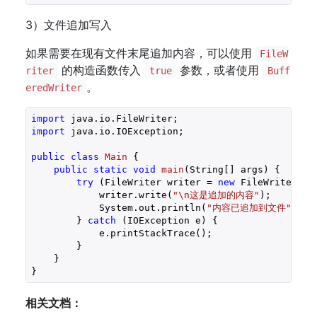
3）文件追加写入
如果需要在现有文件末尾追加内容，可以使用
FileW
的构造函数传入
参数，或者使用
riter
true
Buff
。
eredWriter
import
import
 java.io.IOException;

public
class
Main
{

public
static
void
main
(String[] args)
{

try
 (FileWriter writer = 
new
 FileWriter(
"e
            writer.write(
"\n这是追加的内容"
);

            System.out.println(
"内容已追加到文件"
);

        } 
catch
 (IOException e) {

            e.printStackTrace();

        }

    }

相关文档：