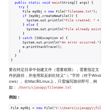
public
static
void
main
(String[] args)
{

try
 {

      File myObj = 
new
 File(
"filename.txt"
);

if
 (myObj.createNewFile()) {

        System.out.println(
"File created: "
 + myOb
      } 
else
 {

        System.out.println(
"File already exists."
);
      }

    } 
catch
 (IOException e) {

      System.out.println(
"An error occurred."
);

      e.printStackTrace();

    }

  }

要在特定目录中创建文件（需要权限），需要指定文
件的路径，并使用双反斜杠转义“
”字符（对于Wind
\
ows）。在Mac和Linux上，只需编写路径即可，例
如：
/Users/cjavapy/filename.txt
例如：
File myObj = 
new
 File(
"C:\\Users\\cjavapy\\filenam