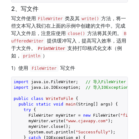
2、写文件
写文件使用
类及其
方法，将一
FileWriter
write()
些文本写入我们在上面的示例中创建的文件中。完成
写入文件后，注意应使用
方法将其关闭。
close()
B
提供缓冲写入，提高写入效率，适用
ufferedWriter
于大文件。
支持打印格式化文本（例
PrintWriter
如，
）
println
1）使用
写文件
FileWriter
import
 java.io.FileWriter;   
// 导入FileWriter
import
 java.io.IOException;  
// 导入IOException
public
class
WriteToFile
{

public
static
void
main
(String[] args)
{

try
 {

      FileWriter myWriter = 
new
 FileWriter(
"filena
      myWriter.write(
"www.cjavapy.com"
);

      myWriter.close();

      System.out.println(
"Successfully"
);

    } 
catch
 (IOException e) {
