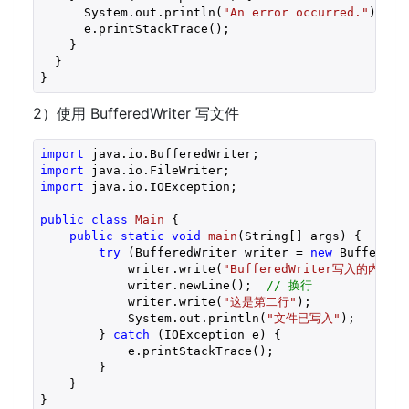
      System.out.println(
"An error occurred."
);

      e.printStackTrace();

    }

  }

2）使用 BufferedWriter 写文件
import
import
import
 java.io.IOException;

public
class
Main
{

public
static
void
main
(String[] args)
{

try
 (BufferedWriter writer = 
new
 BufferedW
            writer.write(
"BufferedWriter写入的内容"
);
            writer.newLine();  
// 换行
            writer.write(
"这是第二行"
);

            System.out.println(
"文件已写入"
);

        } 
catch
 (IOException e) {

            e.printStackTrace();

        }

    }
