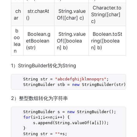
Character.to
ch
str.charAt
String.value
String([char]
ar
()
Of([char] c)
c)
b
Boolean.g
String.value
Boolean.toSt
oo
etBoolean
Of([boolea
ring([boolea
lea
(str)
n] b)
n] b)
n
1）StringBuilder转化为String
    String str = 
"abcdefghijklmnopqrs"
;

    StringBuilder stb = 
new
 StringBuilder(str);
2）整型数组转化为字符串
    StringBuilder s = 
new
 StringBuilder();

for
(i=
1
;i<=n;i++) {

        s.append(String.valueOf(a[i]));

    }

    String str = 
""
+s;           