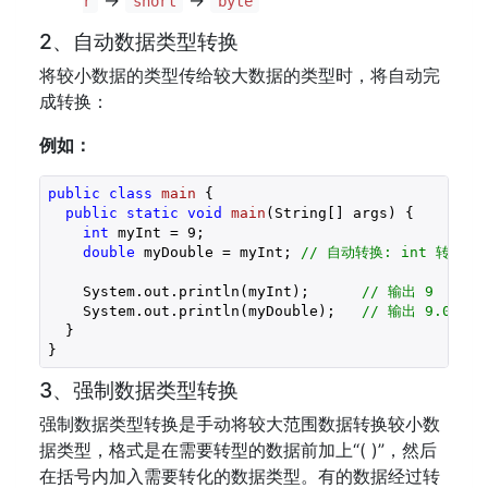
->
->
r
short
byte
2、自动数据类型转换
将较小数据的类型传给较大数据的类型时，将自动完
成转换：
例如：
public
class
main
{

public
static
void
main
(String[] args)
{

int
 myInt = 
9
;

double
 myDouble = myInt; 
// 自动转换: int 转换成 d
    System.out.println(myInt);      
// 输出 9
    System.out.println(myDouble);   
// 输出 9.0
  }

}
3、强制数据类型转换
强制数据类型转换是手动将较大范围数据转换较小数
据类型，格式是在需要转型的数据前加上“( )”，然后
在括号内加入需要转化的数据类型。有的数据经过转