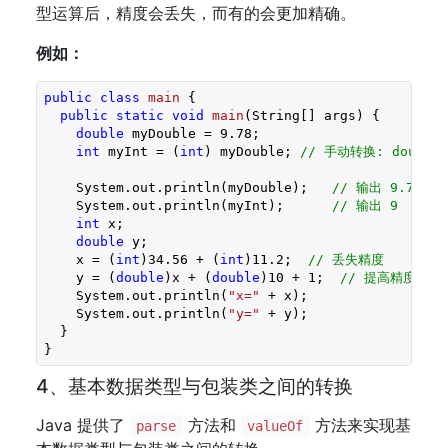
型运算后，精度会丢失，而有的会更加精确。
例如：
public
class
main
{

public
static
void
main
(String[] args)
{

double
 myDouble = 
9.78
;

int
 myInt = (
int
) myDouble; 
// 手动转换: double
    System.out.println(myDouble);   
// 输出 9.78
    System.out.println(myInt);      
// 输出 9
int
 x;

double
 y;

    x = (
int
)
34.56
 + (
int
)
11.2
;  
// 丢失精度
    y = (
double
)x + (
double
)
10
 + 
1
;  
// 提高精度
    System.out.println(
"x="
 + x);

    System.out.println(
"y="
 + y);

  }

}
4、基本数据类型与包装类之间的转换
Java 提供了
方法和
方法来实现基
parse
valueOf