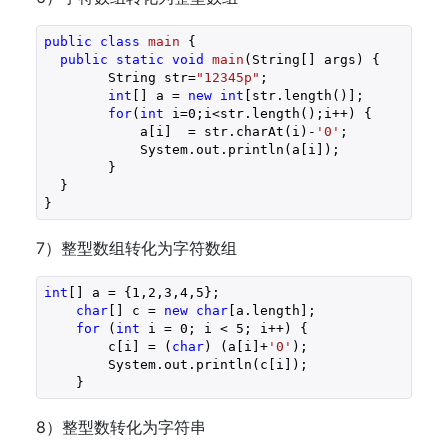
public
class
main
{ 

public
static
void
main
(String[] args)
{ 

        String str=
"12345p"
;

int
[] a = 
new
int
[str.length()];

for
(
int
 i=
0
;i<str.length();i++) {

            a[i]  = str.charAt(i)-
'0'
;

            System.out.println(a[i]);

        }  

  } 

}
7）整型数组转化为字符数组
int
[] a = {
1
,
2
,
3
,
4
,
5
};

char
[] c = 
new
char
[a.length];

for
 (
int
 i = 
0
; i < 
5
; i++) {

        c[i] = (
char
) (a[i]+
'0'
);

        System.out.println(c[i]);

    }
8）整型数转化为字符串