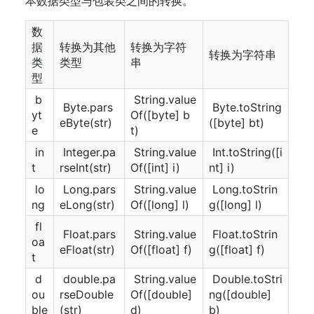
本数据类型与包装类之间的转换。
数
据
转换为其他
转换为字符
转换为字符串
类
类型
串
型
b
String.value
Byte.pars
Byte.toString
yt
Of([byte] b
eByte(str)
([byte] bt)
e
t)
in
Integer.pa
String.value
Int.toString([i
t
rseInt(str)
Of([int] i)
nt] i)
lo
Long.pars
String.value
Long.toStrin
ng
eLong(str)
Of([long] l)
g([long] l)
fl
Float.pars
String.value
Float.toStrin
oa
eFloat(str)
Of([float] f)
g([float] f)
t
d
double.pa
String.value
Double.toStri
ou
rseDouble
Of([double]
ng([double]
ble
(str)
d)
b)