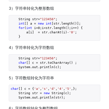
3）字符串转化为整形数组
    String str=
"123456"
;

int
[] a = 
new
int
[str.length()];

for
(
int
 i=
0
;i<str.length();i++) {

        a[i]  = str.charAt(i)-
'0'
;

    }
4）字符串转化为字符数组
    String str=
"123456"
;

char
[] c = str.toCharArray() ;

    System.out.println(c);
5）字符数组转化为字符串
char
[] c = {
'a'
,
's'
,
'd'
,
'4'
,
'5'
,};

    String str = 
new
 String(c);

    System.out.println(str);
6）字符数组转化为整型数组