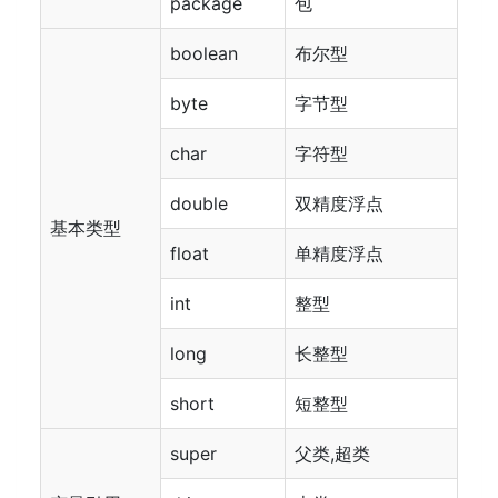
package
包
boolean
布尔型
byte
字节型
char
字符型
double
双精度浮点
基本类型
float
单精度浮点
int
整型
long
长整型
short
短整型
super
父类,超类