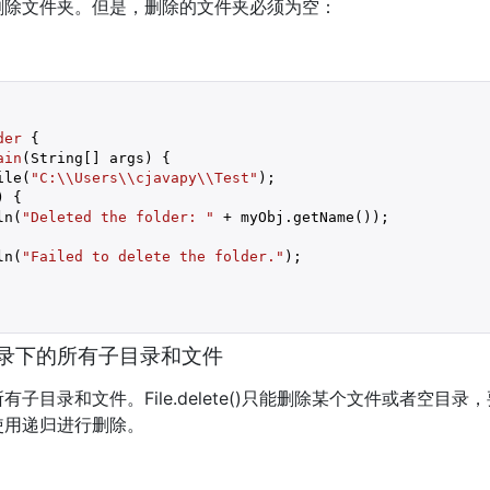
删除文件夹。但是，删除的文件夹必须为空：
der
{

ain
(String[] args)
{ 

ile(
"C:\\Users\\cjavapy\\Test"
); 

 { 

ln(
"Deleted the folder: "
 + myObj.getName());

ln(
"Failed to delete the folder."
);

录下的所有子目录和文件
子目录和文件。File.delete()只能删除某个文件或者空目
使用递归进行删除。