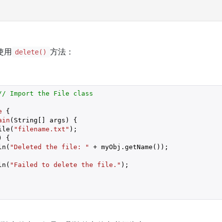
使用
方法：
delete()
// Import the File class
e
{

ain
(String[] args)
{ 

ile(
"filename.txt"
); 

 { 

ln(
"Deleted the file: "
 + myObj.getName());

ln(
"Failed to delete the file."
);
