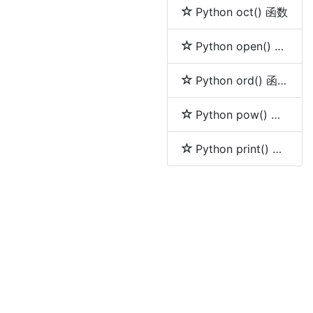
Python oct() 函数
Python open() 函数
Python ord() 函数
Python pow() 函数
Python print() 函数