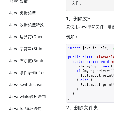
Java 变量
文件。
Java 类据类型
1、删除文件
Java 数据类型转换(Casting)
要使用Java删除文件，请
Java 运算符(Operators)
例如：
import
 java.io.File;  
Java 字符串(String)的使用
public
class
DeleteFil
Java 布尔值(Boolean)
public
static
void
m
    File myObj = 
new
 F
if
 (myObj.delete())
Java 条件语句(If else)
      System.out.print
    } 
else
 {

Java switch case 语句
      System.out.print
    } 

  } 

Java while循环语句
}
2、删除文件夹
Java for循环语句