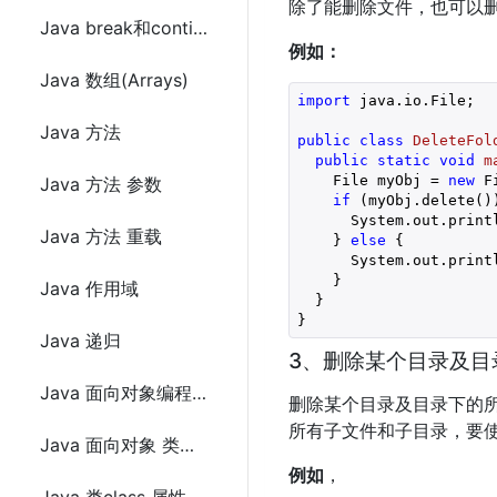
除了能删除文件，也可以
Java break和continue关键字
例如：
Java 数组(Arrays)
import
 java.io.File; 

Java 方法
public
class
DeleteFol
public
static
void
m
    File myObj = 
new
 F
Java 方法 参数
if
 (myObj.delete())
      System.out.print
Java 方法 重载
    } 
else
 {

      System.out.print
    } 

Java 作用域
  } 

}
Java 递归
3、删除某个目录及目
Java 面向对象编程(OOP)
删除某个目录及目录下的所有
所有子文件和子目录，要
Java 面向对象 类和对象的声明及使用
例如
，