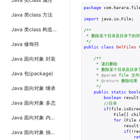
Java 类class 属性
package
 com.harara.file
Java 类class 方法
import
 java.io.File;

Java 类class 构造函数
/**

 * 删除某个目录及目录下的所
 */
Java 修饰符
public
class
DelFiles
{
Java 面向对象 封装
/**

     * 递归删除

     * 删除某个目录及目录
Java 包(package)
     * 
@param
 file 文件
     * 
@return
 删除结果

     */
Java 面向对象 继承
public
static
bool
boolean
 result
Java 面向对象 多态
//目录
if
(file.isDirec
            File[] chi
Java 面向对象 内部类
for
 (File 
                result 
if
(!res
Java 面向对象 抽象类和抽象方法
re