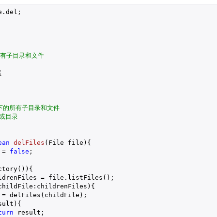
.del;

有子目录和文件



下的所有子目录和文件

或目录

ean
delFiles
(File file)
{

 = 
false
;

tory()){

ldrenFiles = file.listFiles();

childFile:childrenFiles){

= delFiles(childFile);

ult){

turn
 result;
