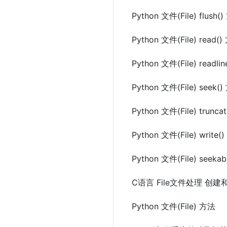
Python 文件(File) flush(
Python 文件(File) read(
Python 文件(File) readli
Python 文件(File) seek(
Python 文件(File) trunca
Python 文件(File) write(
Python 文件(File) seeka
C语言 File文件处理 创
Python 文件(File) 方法