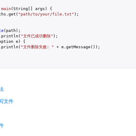
main
(String[] args)
{

ths.get(
"path/to/your/file.txt"
);

te
(path);

.println(
"文件已成功删除"
);

eption e) {

.println(
"文件删除失败: "
 + e.getMessage());

方法
和写文件
文件