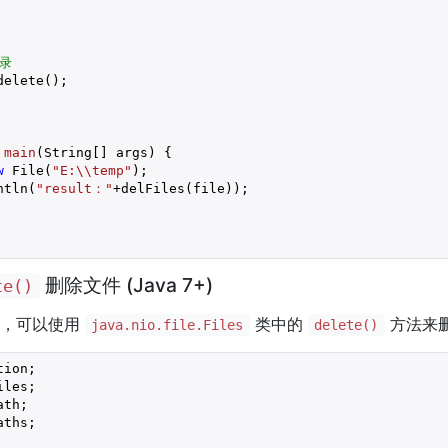
录
elete();

main
(String[] args)
{

w
 File(
"E:\\temp"
);

ntln(
"result："
+delFiles(file));

删除文件 (Java 7+)
te()
版本，可以使用
类中的
方法来
java.nio.file.Files
delete()
ths;
