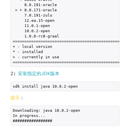
8.0
.191-oracle                               
 > + 
8.0
.171-oracle                               
7.0
.191-zulu                                 
12
.ea.15-open                                
11.0
.1-open                                  
10.0
.2-open                                  
1.0
.0-rc8-graal                              
==================================================
+ - local version
* - installed
> - currently in use
==================================================
2）
安装指定的JDK版本
sdk install java 
10.0
.2-open
提示
：
Downloading: java 
10.0
.2-open
In progress...
#################                             
12
,
3