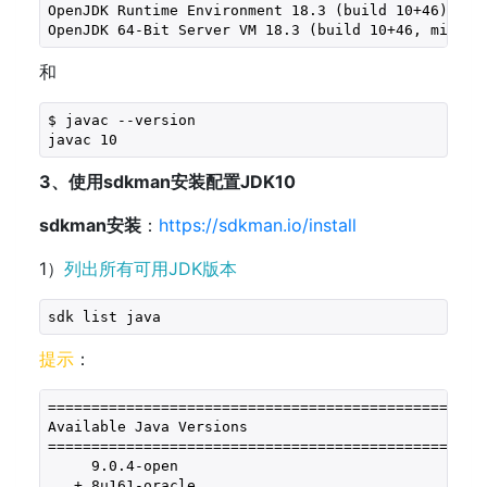
OpenJDK Runtime Environment 
18.3
 (build 
10
+
46
)
OpenJDK 
64
-Bit Server VM 
18.3
 (build 
10
+
46
, mixed 
和
$ javac --version
javac 
10
3、使用sdkman安装配置JDK10
sdkman安装
：
https://sdkman.io/install
1）
列出所有可用JDK版本
sdk list java
提示
：
==================================================
Available Java Versions
==================================================
9.0
.4-open                                   
   + 
8
u161-oracle                                 