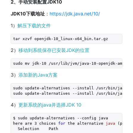
2、手动安装配置JDK10
JDK10下载地址
：
https://jdk.java.net/10/
1）
解压下载的文件
tar xzvf openjdk-
10
_linux-x64_bin.tar.gz
2）
移动到系统保存已安装JDK的位置
sudo mv jdk-
10
 /usr/lib/jvm/java-
10
-openjdk-amd64/
3）
添加新的Java方案
sudo update-alternatives --install /usr/bin/java j
sudo update-alternatives --install /usr/bin/javac 
4）
更新系统的java并选择JDK 10
$ sudo update-alternatives --config java
here are 
3
choices 
for
 the alternative 
java
(provi
  Selection    Path                               