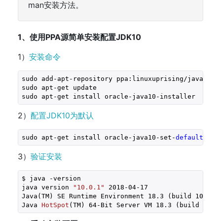
man安装方法。
1、使用PPA源简单安装配置JDK10
1）
安装命令
sudo add-apt-repository ppa:linuxuprising/java

sudo apt-get update

sudo apt-get install oracle-java10-installer
2）
配置JDK10为默认
sudo apt-get install oracle-java10-set-
default
3）
验证安装
$ java -version
java version 
"10.0.1"
2018
-
04
-
17
Java(TM) SE Runtime Environment 
18.3
 (build 
10.0
.1
Java 
HotSpot
(TM)
 64-Bit Server VM 18.3 
(build 
10.0