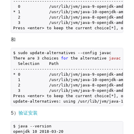
--------------------------------------------------
  0            /usr/lib/jvm/java-9-openjdk-amd64/b
* 1            /usr/lib/jvm/java-10-openjdk-amd64/
  2            /usr/lib/jvm/java-8-openjdk-amd64/j
  3            /usr/lib/jvm/java-9-openjdk-amd64/b
Press <enter> to keep the current choice[*], or ty
和
$ sudo update-alternatives --config javac
There are 
3
choices 
for
 the alternative 
javac
(pro
  Selection    Path                               
--------------------------------------------------
* 0            /usr/lib/jvm/java-9-openjdk-amd64/b
  1            /usr/lib/jvm/java-10-openjdk-amd64/
  2            /usr/lib/jvm/java-8-openjdk-amd64/b
  3            /usr/lib/jvm/java-9-openjdk-amd64/b
Press <enter> to keep the current choice[*], or ty
update-alternatives: using /usr/lib/jvm/java-10-op
5）
验证安装
$ java --version
openjdk 
10
2018
-
03
-
20