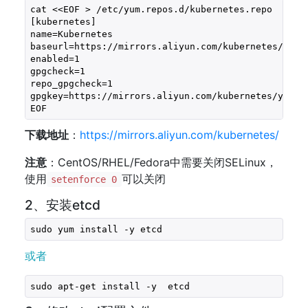
cat <<EOF > /etc/yum.repos.d/kubernetes.repo

[kubernetes]

name=Kubernetes

baseurl=https://mirrors.aliyun.com/kubernetes/yum/r
enabled=1

gpgcheck=1

repo_gpgcheck=1

gpgkey=https://mirrors.aliyun.com/kubernetes/yum/d
EOF
下载地址
：
https://mirrors.aliyun.com/kubernetes/
注意
：CentOS/RHEL/Fedora中需要关闭SELinux，
使用
可以关闭
setenforce 0
2、安装etcd
sudo yum install -y etcd
或者
sudo apt-get install -y  etcd