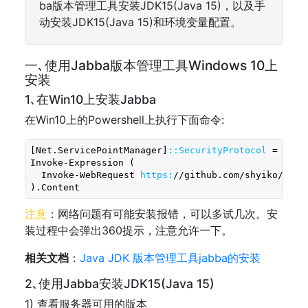
ba版本管理工具安装JDK15(Java 15)，以及手
动安装JDK15(Java 15)和环境变量配置。
一､使用Jabba版本管理工具Windows 10上
安装
1､在Win10上安装Jabba
在Win10上的Powershell上执行下面命令:
[Net.ServicePointManager]
:
:SecurityProtocol
 = [Net
Invoke-Expression (

  Invoke-WebRequest 
https:
/
/github.com/shyiko
/jabb
).Content
注意
：网络问题有可能安装报错，可以多试几次。安
装过程中会弹出360提示，注意允许一下。
相关文档
：
Java JDK 版本管理工具jabba的安装
2､使用Jabba安装JDK15(Java 15)
1) 查看服务器可用的版本