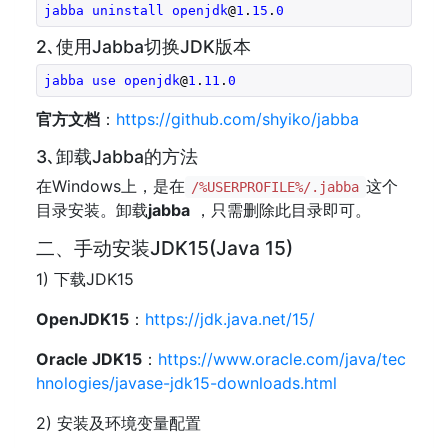
jabba
uninstall
openjdk
@
1
.
15
.
0
2､使用Jabba切换JDK版本
jabba
use
openjdk
@
1
.
11
.
0
官方文档
：
https://github.com/shyiko/jabba
3､卸载Jabba的方法
在Windows上，是在
这个
/%USERPROFILE%/.jabba
目录安装。卸载
jabba
，只需删除此目录即可。
二、手动安装JDK15(Java 15)
1) 下载JDK15
OpenJDK15
：
https://jdk.java.net/15/
Oracle JDK15
：
https://www.oracle.com/java/tec
hnologies/javase-jdk15-downloads.html
2) 安装及环境变量配置