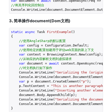
var
 document = 
await
//将其序列化回控制台
Console.WriteLine(document.DocumentElement.OuterHt
3､简单操作document(Dom文档)
static
async
 Task 
FirstExample
(
{

//使用AngleSharp的默认配置
var
 config = Configuration.Default;

//使用给定的配置创建用于评估web页面的新上下文
var
 context = BrowsingContext.New(config);

//从响应的内容解析文档到虚拟请求
var
 document = 
await
 context.OpenAsync(req => 
//对文档执行如下操作
    Console.WriteLine(
"Serializing the (original) 
    Console.WriteLine(document.DocumentElement.Oute
var
 p = document.CreateElement(
"p"
);

    p.TextContent = 
"This is another paragraph."
;

    Console.WriteLine(
"Inserting another element i
    document.Body.AppendChild(p);

    Console.WriteLine(
"Serializing the document ag
    Console.WriteLine(document.DocumentElement.Oute
}