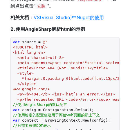
到点出点击"
"。
安装
相关文档
：
VS(Visual Studio)中Nuget的使用
2､使用AngleSharp解析html的示例
var
 source = 
@"

<!DOCTYPE html>

<html lang=en>

  <meta charset=utf-8>

  <meta name=viewport content=""initial-scale=1, mi
  <title>Error 404 (Not Found)!!1</title>

  <style>

    *{margin:0;padding:0}html,code{font:15px/22px 
  </style>

www.google.com/>

  <p><b>404.</b> <ins>That’s an error.</ins>

  <p>The requested URL <code>/error</code> was not
//使用AngleSharp的默认配置
var
//使用给定的配置创建用于评估web页面的新上下文
var
//只需要获得DOM表示