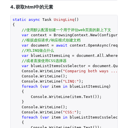
4､获取html中的元素
static
async
 Task 
UsingLinq
(
{

//使用默认配置创建一个用于评估web页面的新上下文
var
 context = BrowsingContext.New(Configuration
//根据虚拟请求/响应模式创建文档
var
 document = 
await
 context.OpenAsync(req => 
//对LINQ做点什么
var
 blueListItemsLinq = document.All.Where(m =
//或者直接使用CSS选择器
var
 blueListItemsCssSelector = document.QueryS
    Console.WriteLine(
"Comparing both ways ..."
);

    Console.WriteLine();

    Console.WriteLine(
"LINQ:"
);

foreach
 (
var
 item 
in
 blueListItemsLinq)

    {

        Console.WriteLine(item.Text());

    }

    Console.WriteLine();

    Console.WriteLine(
"CSS:"
);

foreach
 (
var
 item 
in
 blueListItemsCssSelector)

    {

        Console.WriteLine(item.Text());
