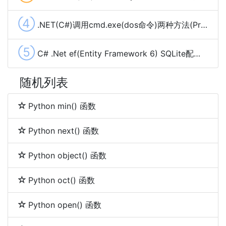
④
.NET(C#)调用cmd.exe(dos命令)两种方法(Process,Cli)
⑤
C# .Net ef(Entity Framework 6) SQLite配置使用(codefirst)
随机列表
Python min() 函数
Python next() 函数
Python object() 函数
Python oct() 函数
Python open() 函数