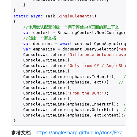
    }

static
async
 Task 
SingleElements
(
{

//使用默认配置创建一个用于评估web页面的新上下文
var
 context = BrowsingContext.New(Configuration
//创建一个新文档
var
 document = 
await
 context.OpenAsync(req => 
var
 emphasize = document.QuerySelector(
"em"
);

    Console.WriteLine(
"Difference between several 
    Console.WriteLine();

    Console.WriteLine(
"Only from C# / AngleSharp:"
    Console.WriteLine();

    Console.WriteLine(emphasize.ToHtml());   
//<em
    Console.WriteLine(emphasize.Text());   
// bold
    Console.WriteLine();

    Console.WriteLine(
"From the DOM:"
);

    Console.WriteLine();

    Console.WriteLine(emphasize.InnerHtml);  
// bo
    Console.WriteLine(emphasize.OuterHtml);  
//<em
    Console.WriteLine(emphasize.TextContent);
// bo
}
参考文档
：
https://anglesharp.github.io/docs/Exa