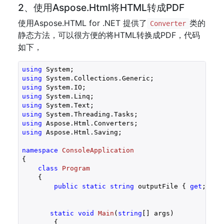
2、使用Aspose.Html将HTML转成PDF
使用Aspose.HTML for .NET 提供了
类的
Converter
静态方法，可以很方便的将HTML转换成PDF，代码
如下，
using
using
using
using
using
using
using
using
 Aspose.Html.Saving;

namespace
ConsoleApplication
{

class
Program
    {

public
static
string
 outputFile { 
get
; 
pri
static
void
Main
(
string
[] args
)

{
