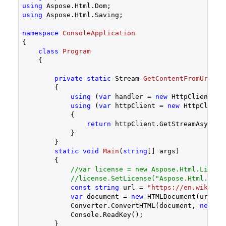
using
using
 Aspose.Html.Saving;

namespace
ConsoleApplication
{

class
Program
    {

private
static
 Stream 
GetContentFromUrlAsS
{

using
 (
var
 handler = 
new
 HttpClientHan
using
 (
var
 httpClient = 
new
 HttpClient(
            {

return
 httpClient.GetStreamAsync(ur
            }

        }

static
void
Main
(
string
[] args
)

{

//var license = new Aspose.Html.Licens
//license.SetLicense("Aspose.Html.lic"
const
string
 url = 
"https://en.wikiped
var
 document = 
new
 HTMLDocument(url);

            Converter.ConvertHTML(document, 
new
 Pd
            Console.ReadKey();

        }
