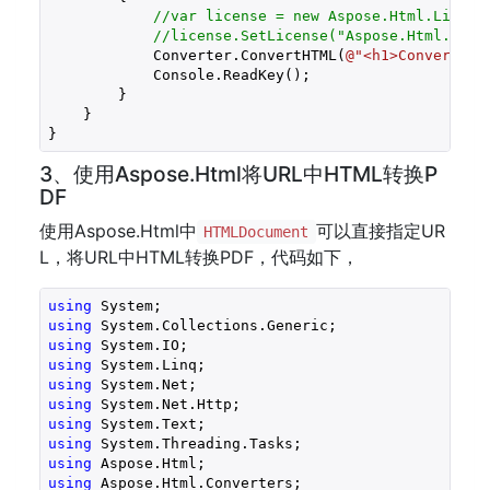
//var license = new Aspose.Html.Licens
//license.SetLicense("Aspose.Html.lic"
            Converter.ConvertHTML(
@"<h1>Convert HT
            Console.ReadKey();

        }

    }

}
3、使用Aspose.Html将URL中HTML转换P
DF
使用Aspose.Html中
可以直接指定UR
HTMLDocument
L，将URL中HTML转换PDF，代码如下，
using
using
using
using
using
using
using
using
using
using