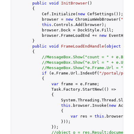
public
void
InitBrowser
(
)

{

            Cef.Initialize(
new
 CefSettings());

            browser = 
new
 ChromiumWebBrowser(
"http
this
.Controls.Add(browser);

            browser.Dock = DockStyle.Fill;

            browser.FrameLoadEnd += 
new
 EventHandl
        }

public
void
FrameLoadEndHandle
(
object
 send
{

//MessageBox.Show("count = " + e.Brows
//MessageBox.Show("e.Url = " + e.Url);
//MessageBox.Show("e.Frame.Url = " + e
if
 (e.Frame.Url.IndexOf(
"/portal/perso
            {

var
 frame = e.Frame;

                Task.Factory.StartNew(() =>

                {

                    System.Threading.Thread.Sleep(
this
.browser.Invoke(
new
 Action(
                    {

var
 res = 
this
.browser.Get
                    }));

                });

//object o = res.Result;document.g