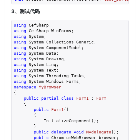
3、测试代码
using
using
using
using
using
using
using
using
using
using
using
namespace
MyBrowser
{

public
partial
class
Form1
 : 
Form
    {

public
Form1
(
)

{

            InitializeComponent();

        }

public
delegate
void
Mydelegate
(
)
;

public
 ChromiumWebBrowser browser;
