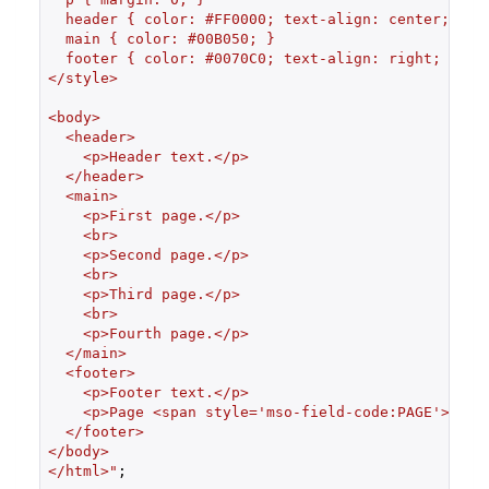
  header { color: #FF0000; text-align: center; }

  main { color: #00B050; }

  footer { color: #0070C0; text-align: right; }

</style>

<body>

  <header>

    <p>Header text.</p>

  </header>

  <main>

    <p>First page.</p>

    <br>

    <p>Second page.</p>

    <br>

    <p>Third page.</p>

    <br>

    <p>Fourth page.</p>

  </main>

  <footer>

    <p>Footer text.</p>

    <p>Page <span style='mso-field-code:PAGE'>1</sp
  </footer>

</body>

</html>"
;
