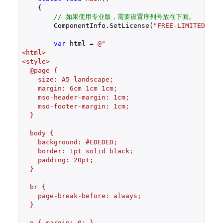
{

// 如果使用专业版，需要设置序列号放在下面。
        ComponentInfo.SetLicense(
"FREE-LIMITED-KEY
var
 html = 
@"

<html>

<style>

  @page {

    size: A5 landscape;

    margin: 6cm 1cm 1cm;

    mso-header-margin: 1cm;

    mso-footer-margin: 1cm;

  }

  body {

    background: #EDEDED;

    border: 1pt solid black;

    padding: 20pt;

  }

  br {

    page-break-before: always;

  }

  p { margin: 0; }
