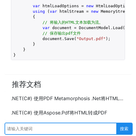
var
 htmlLoadOptions = 
new
 HtmlLoadOptions()
using
 (
var
 htmlStream = 
new
 MemoryStream(h
        {

// 将输入的HTML文本加载为流。
var
 document = DocumentModel.Load(htmlS
// 保存输出pdf文件
            document.Save(
"Output.pdf"
);

        }

    }

}
推荐文档
.NET(C#) 使用PDF Metamorphosis .Net将HTML转成PDF
.NET(C#) 使用Aspose.Pdf将HTML转成PDF