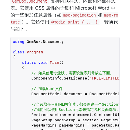
支持内联样式、内部和外部样式
GemBox.Document
表。它使用 CSS 属性的子集和 Microsoft Word 中
的一些附加任意属性（如
和
mso-pagination
mso-ro
）。它还使用
。转换代
tate
@media print { ... }
码如下，
using
 GemBox.Document;

class
Program
{

static
void
Main
(
)

{

// 如果使用专业版，需要设置序列号放在下面。
        ComponentInfo.SetLicense(
"FREE-LIMITED-KEY
// 加载html文件
        DocumentModel document = DocumentModel.Loa
//当读取任何HTML内容时，都会创建一个Section元素。
//我们可以使用Section元素来指定各种页面选项。 
        Section section = document.Sections[
0
];

        PageSetup pageSetup = section.PageSetup;

        PageMargins pageMargins = pageSetup.PageMar