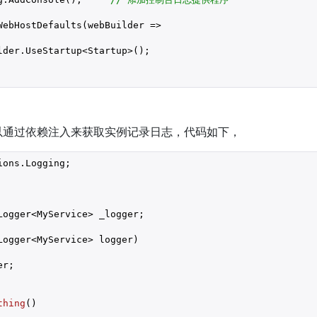
ebHostDefaults(webBuilder =>

der.UseStartup<Startup>();

以通过依赖注入来获取实例记录日志，代码如下，
ons.Logging;

Logger<MyService> _logger;

Logger<MyService> logger
)

r;

thing
(
)
