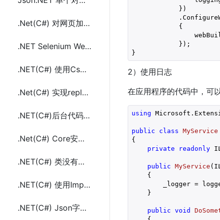
Json.NET 单个对象Json字符串反序列成两个不同实体对象
            })

            .ConfigureW
.Net(C#) 对网页加载后解析后的内容截图或生成pdf文件的方法
            {

                webBuil
            });

.NET Selenium WebDriver操作调用浏览器后台执行Js(JavaScript)代码
}
.NET(C#) 使用CsQuery后台通过JQuery语法解析Html方法代码
2）使用日志
在应用程序的代码中，可
.Net(C#) 实现replace字符串替换只替换一次的方法
using
 Microsoft.Extensi
.NET(C#)后台代码扩展方法实现unescape(&#十六进制和\u十六进制)转成中文
public
class
MyService
.Net(C#) Core安装使用AngleSharp解析html的方法及示例代码
{

private
readonly
 I
.NET(C#) 类没有实现接口时使用多态传参的替代方法
public
MyService
(
I
{

.NET(C#) 使用ImpromptuInterface动态实现的静态接口(duck casting)
        _logger = logge
    }

.NET(C#) Json字符串反序列化成dynamic类型对象的方法代码
public
void
DoSome
{
