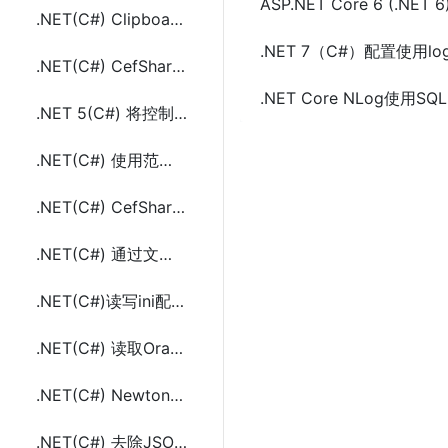
ASP.NET Core 6 (.NET 
.NET(C#) Clipboard剪贴板内容(文本和Html)提取和替换方法及示例代码
.NET 7（C#）配置使用l
.NET(C#) CefSharp 实现同一个网站多个帐户同时登陆
.NET Core NLog使用
.NET 5(C#) 将控制台程序(Console Application)发布成单个exe文件
.NET(C#) 使用范围(range)索引获取子列表或数组
.NET(C#) CefSharp 实现模拟上传图片文件
.NET(C#) 通过文字和logo图片生成视频封面
.NET(C#)读写ini配置文件的方法及示例代码
.NET(C#) 读取Oracle的tnsnames.ora中key和value的方法及示例代码
.NET(C#) Newtonsoft.JSON 自定义JsonConverter处理不同的JSON数据
.NET(C#) 去除JSON字符串反序列化对象列表中重复对象