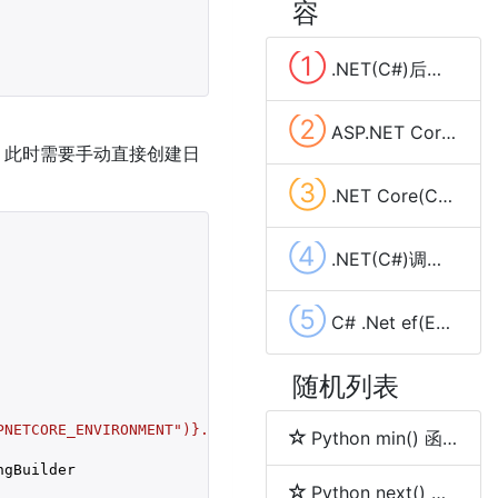
容
①
.NET(C#)后台发送Get和Post请求的几种方法总结
②
ASP.NET Core 使用HttpClient PostAsync POST Json数据
，此时需要手动直接创建日
③
.NET Core(C#) RestSharp GET和POST请求、下载大文件及cookie管理
④
.NET(C#)调用cmd.exe(dos命令)两种方法(Process,Cli)
⑤
C# .Net ef(Entity Framework 6) SQLite配置使用(codefirst)
随机列表
PNETCORE_ENVIRONMENT"
)}
.json"
, 
true
, 
true
)

Python min() 函数
gBuilder

Python next() 函数