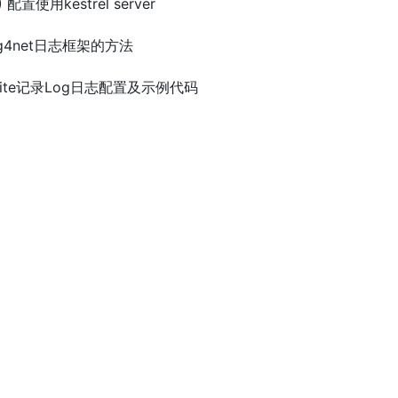
6) 配置使用kestrel server
og4net日志框架的方法
SQLite记录Log日志配置及示例代码