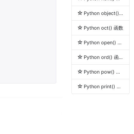
Python object() 函数
Python oct() 函数
Python open() 函数
Python ord() 函数
Python pow() 函数
Python print() 函数