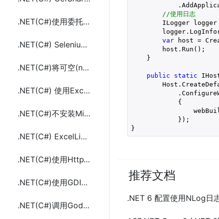
            .AddApplica
//使用日志
.NET(C#)使用委托(delegate)和Func<in T, out TResult>作为方法返回值
        ILogger logger
        logger.LogInfo
var
 host = Cre
.NET(C#) Selenium操作调用浏览器判断页面元素(ElementIsVisible)可见的方法
        host.Run();

    }

.NET(C#)将可空(null)日期时间类型(DateTime?)转成字符串方法及示例代码
public
static
 IHos
        Host.CreateDefa
.NET(C#) 使用ExcelLibrary读取Excel(.xls,.xlsx)文件示例代码(不用安装Office)
            .ConfigureW
            {

                webBuil
.NET(C#)不安装Microsoft Office使用ExcelLibrary创建Excel(.xls,.xlsx)文件
            });

}
.NET(C#) ExcelLibrary读写Excel(.xls,.xlsx)示例代码(不用安装Office)
.NET(C#)使用HttpWebRequest、JavaScript(JS)和添加引用的三种方式调用WebService
推荐文档
.NET(C#)使用GDI+绘图(Graphics)实现打印带有条码(BarcodeLib)的小票
.NET 6 配置使用NLo
.NET(C#)调用Godex(科诚)条码打印机打条码的方法及示例代码