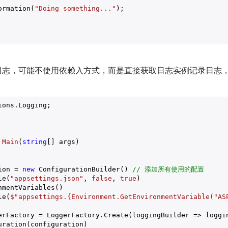
ormation(
"Doing something..."
);

日志，可能不使用依赖入方式，而是直接获取日志实例记录日志
ons.Logging;

Main
(
string
[] args
)

ion = 
new
 ConfigurationBuilder() 
// 添加所有使用的配置
le(
"appsettings.json"
, 
false
, 
true
)

mentVariables()

le(
$"appsettings.
{Environment.GetEnvironmentVariable(
"AS
erFactory = LoggerFactory.Create(loggingBuilder => loggin
ration(configuration)
