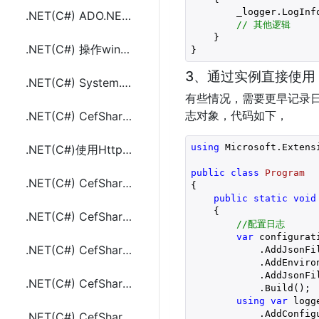
        _logger.LogInf
.NET(C#) ADO.NET/Entify Framework 一次调用从多个表查询返回数据的方法代码
// 其他逻辑
    }

.NET(C#) 操作windows剪粘板(粘贴板)读取设置文本和文件数据
}
3、通过实例直接使用
.NET(C#) System.Linq Orderby和group by的使用及示例代码
有些情况，需要更早记录
志对象，代码如下，
.NET(C#) CefSharp 设置浏览器默认语言和userAgent及示例代码
using
 Microsoft.Extensi
.NET(C#)使用HttpClient请求JSON数据的示例代码
public
class
Program
.NET(C#) CefSharp CommandLine开关参数配置和读取网页源代码方法及示例代码
{

public
static
void
{

.NET(C#) CefSharp 下载获取页面中指定的文件图片视频等内容(.jpg、.js等)
//配置日志
var
 configurat
.NET(C#) CefSharp 处理设置读取网站页面请求中的Cookie
            .AddJsonFi
            .AddEnviron
            .AddJsonFi
.NET(C#) CefSharp 执行JS(JavaScript)代码及资源清理方法
            .Build();

using
var
 logg
            .AddConfigu
.NET(C#) CefSharp 执行JS(JavaScript)代码及资源清理方法