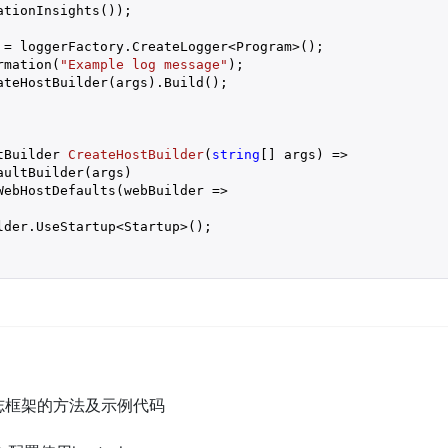
tionInsights());

 = loggerFactory.CreateLogger<Program>();

rmation(
"Example log message"
);

ateHostBuilder(args).Build();

tBuilder 
CreateHostBuilder
(
string
[] args
) 
=>

ultBuilder(args)

ebHostDefaults(webBuilder =>

der.UseStartup<Startup>();

g日志框架的方法及示例代码