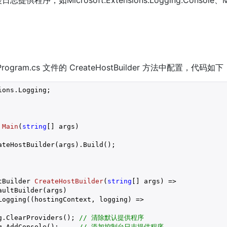
，如Microsoft.Extensions.Logging.Console、Micro
ram.cs 文件的 CreateHostBuilder 方法中配置，代码如下
ons.Logging;

Main
(
string
[] args
)

ateHostBuilder(args).Build();

tBuilder 
CreateHostBuilder
(
string
[] args
) 
=>

ultBuilder(args)

Logging((hostingContext, logging) =>

g.ClearProviders(); 
// 清除默认提供程序
g.AddConsole();     
// 添加控制台日志提供程序