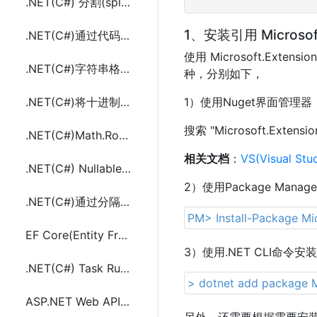
.NET(C#) 分割(split)url字符串在合成(join)多个子路径url
1、安装引用 Microsoft.
.NET(C#)通过代码修改保存AppConfig(Web.config)中SectionGroup配置项
使用 Microsoft.Exten
.NET(C#)字符串格式化的几种方法及@符号的使用
种，分别如下，
.NET(C#)将十进制数四舍五入保留第一个非零小数(Math.Round())
1）使用Nuget界面管理器
搜索 "Microsoft.Exte
.NET(C#)Math.Round保留最接近的偶数的方法代码
相关文档
：
VS(Visual S
.NET(C#) Nullable(可空类型)通过扩展方法传委托参数调用方法
2）使用Package Mana
.NET(C#)通过分隔符列表(list)合并连接两个字符串列表(list)的方法
PM> Install-Package Mi
EF Core(Entity Framework Core)中实例化创建DatabaseContext方法及代码
3）使用.NET CLI命令安装
.NET(C#) Task RunSynchronously()和Start()的使用与区别
> dotnet add package M
ASP.NET Web API 文件上传文件下载以及图片查看(支持FTP)