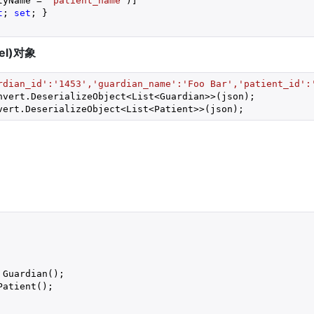
tyName = 
"patient_name"
)]
t
; 
set
; }
el)对象
rdian_id':'1453','guardian_name':'Foo Bar','patient_id':
nvert.DeserializeObject<List<Guardian>>(json);
vert.DeserializeObject<List<Patient>>(json);
 Guardian();
Patient();