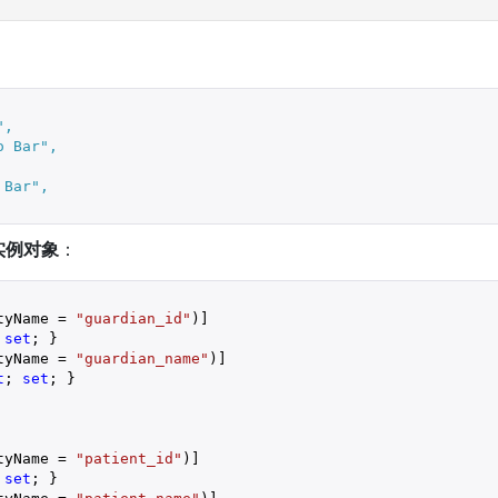
"
,
o Bar"
,
 Bar"
,
实例对象
：
tyName = 
"guardian_id"
)]
 
set
; }
tyName = 
"guardian_name"
)]
t
; 
set
; }
tyName = 
"patient_id"
)]
 
set
; }