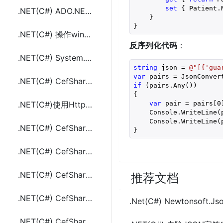
set
 { Patient.
.NET(C#) ADO.NET/Entify Framework 一次调用从多个表查询返回数据的方法代码
    }
}
.NET(C#) 操作windows剪粘板(粘贴板)读取设置文本和文件数据
反序列化代码
：
.NET(C#) System.Linq Orderby和group by的使用及示例代码
string
 json = 
@"[{'gua
var
.NET(C#) CefSharp 设置浏览器默认语言和userAgent及示例代码
if
 (pairs.Any())

{

var
 pair = pairs[
0
.NET(C#)使用HttpClient请求JSON数据的示例代码
    Console.WriteLine(p
    Console.WriteLine(p
.NET(C#) CefSharp CommandLine开关参数配置和读取网页源代码方法及示例代码
}
.NET(C#) CefSharp 下载获取页面中指定的文件图片视频等内容(.jpg、.js等)
.NET(C#) CefSharp 处理设置读取网站页面请求中的Cookie
推荐文档
.NET(C#) CefSharp 执行JS(JavaScript)代码及资源清理方法
.Net(C#) Newtonso
.NET(C#) CefSharp 执行JS(JavaScript)代码及资源清理方法