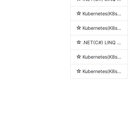
Kubernetes(K8s) service(服务)
Kubernetes(K8s) pod
.NET(C#) LINQ 中join、into、let和group by的使用
Kubernetes(K8s) Replication Controller(RC)
Kubernetes(K8s) Replica Set (RS)