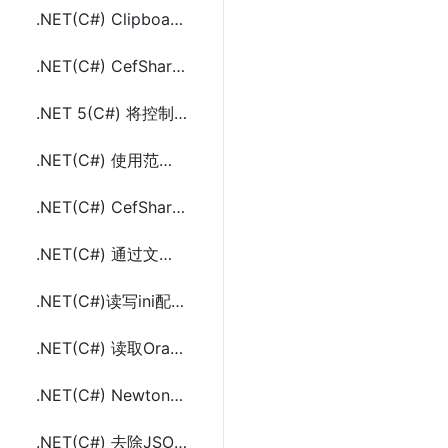
.NET(C#) Clipboard剪贴板内容(文本和Html)提取和替换方法及示例代码
.NET(C#) CefSharp 实现同一个网站多个帐户同时登陆
.NET 5(C#) 将控制台程序(Console Application)发布成单个exe文件
.NET(C#) 使用范围(range)索引获取子列表或数组
.NET(C#) CefSharp 实现模拟上传图片文件
.NET(C#) 通过文字和logo图片生成视频封面
.NET(C#)读写ini配置文件的方法及示例代码
.NET(C#) 读取Oracle的tnsnames.ora中key和value的方法及示例代码
.NET(C#) Newtonsoft.JSON 自定义JsonConverter处理不同的JSON数据
.NET(C#) 去除JSON字符串反序列化对象列表中重复对象