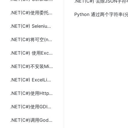
.NET(C#) 去除JSO
.NET(C#)使用委托(delegate)和Func<in T, out TResult>作为方法返回值
Python 通过两个字符串(
.NET(C#) Selenium操作调用浏览器判断页面元素(ElementIsVisible)可见的方法
.NET(C#)将可空(null)日期时间类型(DateTime?)转成字符串方法及示例代码
.NET(C#) 使用ExcelLibrary读取Excel(.xls,.xlsx)文件示例代码(不用安装Office)
.NET(C#)不安装Microsoft Office使用ExcelLibrary创建Excel(.xls,.xlsx)文件
.NET(C#) ExcelLibrary读写Excel(.xls,.xlsx)示例代码(不用安装Office)
.NET(C#)使用HttpWebRequest、JavaScript(JS)和添加引用的三种方式调用WebService
.NET(C#)使用GDI+绘图(Graphics)实现打印带有条码(BarcodeLib)的小票
.NET(C#)调用Godex(科诚)条码打印机打条码的方法及示例代码