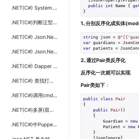
  [JsonProperty(Proper
public
int
 Name { 
ge
.NET(C#) System.Linq中实现多列group by(分组)的示例代码
}
.NET(C#)判断泛型类型(List<>)和泛型接口(IEnumerable<>)的继承关系代码
1､分别反序化成实体(mod
.NET(C#) Json.Net(newtonsoft)操作处理(解析)JSON数据(LINQ to JSON)
string
 json = 
@"[{'gua
var
 guardians = JsonCo
var
 patients = JsonCon
.NET(C#) Json.Net(newtonsoft)使用LINQ查询JSON数据
2､通过Pair类反序化
.NET(C#) Dapper Oracle(ODP.NET)或SQL Server 执行多条查询(select)语句的方法代码
反序化一次就可以实现
.NET(C#) 查找打印机指定打印机名称打印代码(PrintDocument)
Pair类如下
：
.NET(C#)调用cmd.exe(dos命令)两种方法(Process,Cli)
public
class
Pair
{
.NET(C#)多屏(双屏)设置屏幕显示器分辨率方法代码(SetRes)
public
Pair
(
)
{
        Guardian = 
new
.NET(C#)中Puppeteer API的PuppeteerSharp的使用
        Patient = 
new
 
    }
    [JsonIgnore]