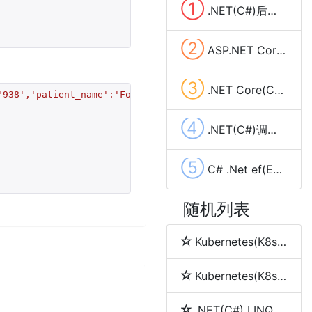
①
.NET(C#)后台发送Get和Post请求的几种方法总结
②
ASP.NET Core 使用HttpClient PostAsync POST Json数据
③
.NET Core(C#) RestSharp GET和POST请求、下载大文件及cookie管理
'938','patient_name':'Foo Bar'}]"
④
.NET(C#)调用cmd.exe(dos命令)两种方法(Process,Cli)
⑤
C# .Net ef(Entity Framework 6) SQLite配置使用(codefirst)
随机列表
Kubernetes(K8s) namespace(命名空间)
Kubernetes(K8s) node(节点)
.NET(C#) LINQ 简介