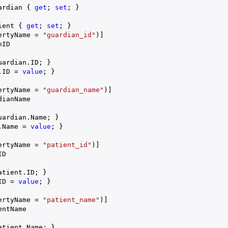
ardian { 
get
; 
set
; }
ient { 
get
; 
set
; }
ertyName = 
"guardian_id"
)]
nID
uardian.ID; }
.ID = 
value
; }
ertyName = 
"guardian_name"
)]
dianName
uardian.Name; }
.Name = 
value
; }
ertyName = 
"patient_id"
)]
ID
atient.ID; }
ID = 
value
; }
ertyName = 
"patient_name"
)]
entName
atient.Name; }