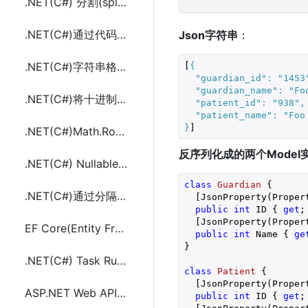
.NET(C#) 分割(split)url字符串在合成(join)多个子路径url
.NET(C#)通过代码修改保存AppConfig(Web.config)中SectionGroup配置项
Json字符串
：
.NET(C#)字符串格式化的几种方法及@符号的使用
[
{
"guardian_id"
: 
"1453
"guardian_name"
: 
"Fo
.NET(C#)将十进制数四舍五入保留第一个非零小数(Math.Round())
"patient_id"
: 
"938"
,
"patient_name"
: 
"Foo
}
]
.NET(C#)Math.Round保留最接近的偶数的方法代码
反序列化成的两个Model
.NET(C#) Nullable(可空类型)通过扩展方法传委托参数调用方法
class
Guardian
 {
.NET(C#)通过分隔符列表(list)合并连接两个字符串列表(list)的方法
  [JsonProperty(Proper
public
int
 ID { 
get
;
  [JsonProperty(Proper
EF Core(Entity Framework Core)中实例化创建DatabaseContext方法及代码
public
int
 Name { 
ge
}
.NET(C#) Task RunSynchronously()和Start()的使用与区别
class
Patient
 {
  [JsonProperty(Proper
ASP.NET Web API 文件上传文件下载以及图片查看(支持FTP)
public
int
 ID { 
get
;