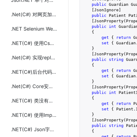
Json.NET 单个对象Json字符串反序列成两个不同实体对象
public
 Guardian Gu
    [JsonIgnore]
.Net(C#) 对网页加载后解析后的内容截图或生成pdf文件的方法
public
 Patient Pat
    [JsonProperty(Prop
public
int
 Guardia
.NET Selenium WebDriver操作调用浏览器后台执行Js(JavaScript)代码
    {
get
 { 
return
 G
.NET(C#) 使用CsQuery后台通过JQuery语法解析Html方法代码
set
 { Guardian
    }
    [JsonProperty(Prop
.Net(C#) 实现replace字符串替换只替换一次的方法
public
string
 Guar
    {
get
 { 
return
 G
.NET(C#)后台代码扩展方法实现unescape(&#十六进制和\u十六进制)转成中文
set
 { Guardian
    }
.Net(C#) Core安装使用AngleSharp解析html的方法及示例代码
    [JsonProperty(Prop
public
int
 Patient
    {
.NET(C#) 类没有实现接口时使用多态传参的替代方法
get
 { 
return
 P
set
 { Patient.
.NET(C#) 使用ImpromptuInterface动态实现的静态接口(duck casting)
    }
    [JsonProperty(Prop
public
string
 Pati
.NET(C#) Json字符串反序列化成dynamic类型对象的方法代码
    {
get
 { 
return
 P