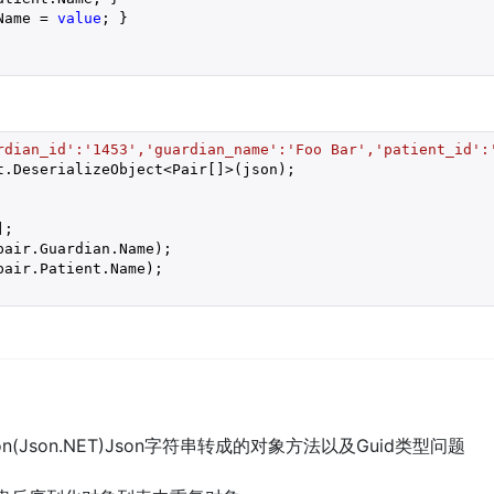
Name = 
value
; }
rdian_id':'1453','guardian_name':'Foo Bar','patient_id':
];

air.Guardian.Name);

air.Patient.Name);

ft.Json(Json.NET)Json字符串转成的对象方法以及Guid类型问题