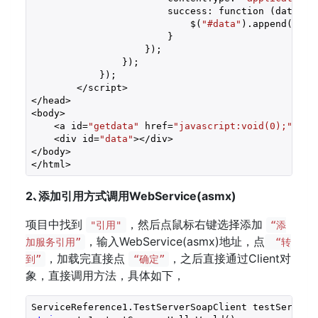
                        success: function (data) {

                            $(
"#data"
).append(data.
                        }

                    });

                });

            });

        </script>

</head>

<body>

    <a id=
"getdata"
 href=
"javascript:void(0);"
>获取w
    <div id=
"data"
></div>

</body>

</html>
2､添加引用方式调用WebService(asmx)
项目中找到
，然后点鼠标右键选择添加
"引用"
“添
，输入WebService(asmx)地址，点
加服务引用”
“转
，加载完直接点
，之后直接通过Client对
到”
“确定”
象，直接调用方法，具体如下，
ServiceReference1.TestServerSoapClient testServer 