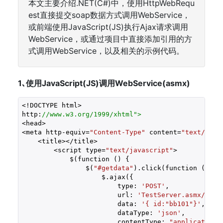
本文主要介绍.NET(C#)中，使用HttpWebRequ
est直接提交soap数据方式调用WebService，
或前端使用JavaScript(JS)执行Ajax请求调用
WebService，或通过项目中直接添加引用的方
式调用WebService，以及相关的示例代码。
1､使用JavaScript(JS)调用WebService(asmx)
<!DOCTYPE html>

http:
//www.w3.org/1999/xhtml">
<head>

<meta http-equiv=
"Content-Type"
 content=
"text/html
    <title></title>

        <script type=
"text/javascript"
>

            $(function () {

                $(
"#getdata"
).click(function () {

                    $.ajax({

                        type: 
'POST'
,

                        url: 
'TestServer.asmx/GetA
                        data: 
'{ id:"bb101"}'
,

                        dataType: 
'json'
,

                        contentType: 
"application/