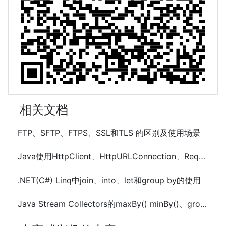
相关文档
FTP、SFTP、FTPS、SSL和TLS 的区别及使用场景
Java使用HttpClient、HttpURLConnection、Request执行Get和Post请求
.NET(C#) Linq中join、into、let和group by的使用
Java Stream Collectors的maxBy() minBy()、groupingBy()、partitioningBy()的使用