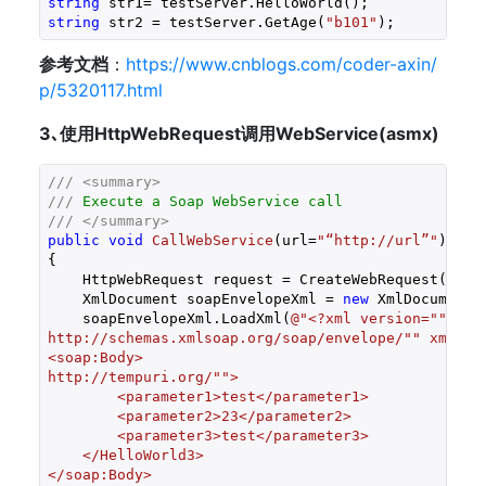
string
string
 str2 = testServer.GetAge(
"b101"
);
参考文档
：
https://www.cnblogs.com/coder-axin/
p/5320117.html
3､使用HttpWebRequest调用WebService(asmx)
///
<summary>
///
 Execute a Soap WebService call
///
</summary>
public
void
CallWebService
(
url=
"“http://url”"
{

    HttpWebRequest request = CreateWebRequest(url,”
    XmlDocument soapEnvelopeXml = 
new
 XmlDocument()
    soapEnvelopeXml.LoadXml(
@"<?xml version=""1.0""
http://schemas.xmlsoap.org/soap/envelope/"" xmlns:
<soap:Body>

http://tempuri.org/"">

        <parameter1>test</parameter1>

        <parameter2>23</parameter2>

        <parameter3>test</parameter3>

    </HelloWorld3>

</soap:Body>
