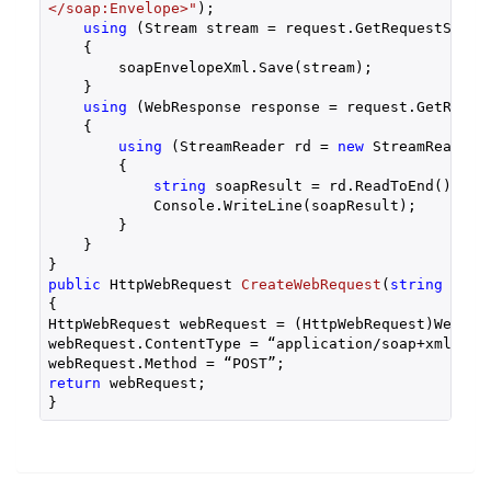
</soap:Envelope>"
);

using
 (Stream stream = request.GetRequestStream
    { 

        soapEnvelopeXml.Save(stream); 

    }

using
 (WebResponse response = request.GetRespon
    {

using
 (StreamReader rd = 
new
 StreamReader(
        { 

string
 soapResult = rd.ReadToEnd();

            Console.WriteLine(soapResult);

        } 

    }

public
 HttpWebRequest 
CreateWebRequest
(
string
 url,
{

HttpWebRequest webRequest = (HttpWebRequest)WebRequ
webRequest.ContentType = “application/soap+xml;cha
return
 webRequest;

}