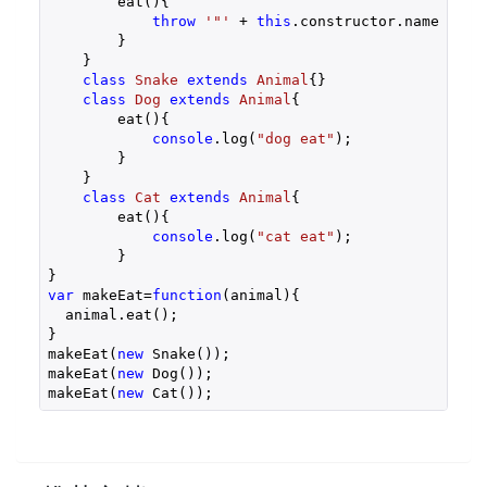
        eat(){

throw
'"'
 + 
this
.constructor.name + 
"'
        }

    }

class
Snake
extends
Animal
{}

class
Dog
extends
Animal
{

        eat(){

console
.log(
"dog eat"
);

        }

    }

class
Cat
extends
Animal
{

        eat(){

console
.log(
"cat eat"
);

        }

var
 makeEat=
function
(
animal
)
{

  animal.eat();

}

makeEat(
new
 Snake());

makeEat(
new
 Dog());

makeEat(
new
 Cat());