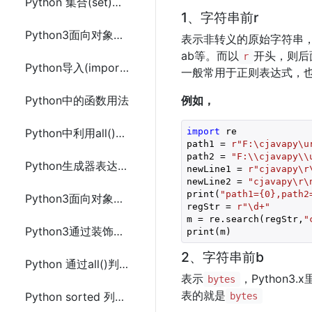
Python 集合(set)常用操作方法
1、字符串前r
Python3面向对象相关知识
表示非转义的原始字符串，P
ab等。而以
开头，则后
r
Python导入(import)模块的方法
一般常用于正则表达式，
Python中的函数用法
例如，
import
 re

Python中利用all()来优化减少判断的代码
path1 = 
r"F:\cjavapy\u
path2 = 
"F:\\cjavapy\\
Python生成器表达式和生成器(yield)用法总结
newLine1 = 
r"cjavapy\r
newLine2 = 
"cjavapy\r\
print(
"path1={0},path2
Python3面向对象中property用法
regStr = 
r"\d+"
m = re.search(regStr,
"
Python3通过装饰器来创建property
print(m)
2、字符串前b
Python 通过all()判断列表(list)中所有元素是否都包含某个字符串(string)
表示
，Python3.
bytes
表的就是
Python sorted 列表排序以及指定开头结尾元素
bytes