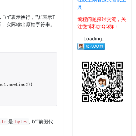
具
n”表示换行，”\t”表示T
编程问题探讨交流，关
行，实际输出原始字符串。
注微博和加QQ群：
Loading...
e1,newLine2))

是
, b”“前缀代
str
bytes