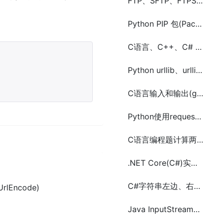
FTP、SFTP、FTPS、SSL和TLS 的区别及使用场景
Python PIP 包(Package)查找、下载、安装、卸载
C语言、C++、C# 、JAVA和Python 新手选择及相关资料分享
Python urllib、urllib2、urllib3、requests 区别及使用
C语言输入和输出(getchar() 、 putchar() 、gets() 、 puts()、scanf() 、printf())
Python使用requests、urllib2、httplib2、http.client执行Get和Post请求
C语言编程题计算两个数的和、差、积、商
.NET Core(C#)实现定时任务的三种方法(Timer、Quartz.NET、sleep和Task)
C#字符串左边、右边或两边补齐字符的方法(PadLeft/PadRight)
rlEncode)
Java InputStream、字节数组byte[]与Base64字符串相互转换工具类