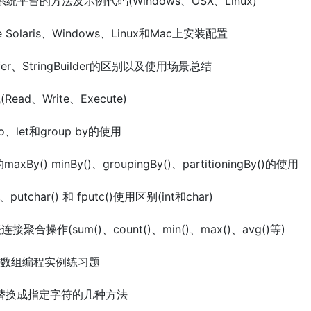
操作系统平台的方法及示例代码(Windows、OSX、Linux)
cle Solaris、Windows、Linux和Mac上安装配置
Buffer、StringBuilder的区别以及使用场景总结
ead、Write、Execute)
nto、let和group by的使用
s的maxBy() minBy()、groupingBy()、partitioningBy()的使用
)、putchar() 和 fputc()使用区别(int和char)
表连接聚合操作(sum()、count()、min()、max()、avg()等)
维数组编程实例练习题
符替换成指定字符的几种方法