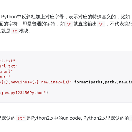
ython中反斜杠加上对应字母，表示对应的特殊含义的，比如，”\
面的字符，即是普通的字符，如
就直接输出
，不代表换
\n
\n
也就是
模块。
re
rl.txt"
url.txt"
\nurl"
nurl"
={1},newLine1={2},newLine2={3}"
.format(path1,path2,newLin
cjavapy123456Python"
)

x里默认的
是Python2.x中的unicode, Python2.x里默认的的
str