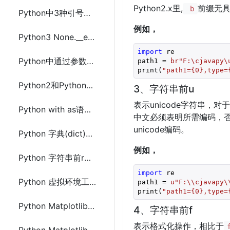
Python2.x里,
前缀无具
b
Python中3种引号的作用与区别
例如，
Python3 None.__eq__("a")值为True的情况
import
 re

Python中通过参数动态创建扩展类(class)
path1 = 
br"F:\cjavapy\
print(
"path1={0},type=
Python2和Python3提交GET和POST请求及异常处理(try except)
3、字符串前u
表示unicode字符串，
Python with as语句中调用构造函数不同写法的总结
中文必须表明所需编码，否
unicode编码。
Python 字典(dict)浅拷贝(copy())与深拷贝(deepcopy())
例如，
Python 字符串前r、b、u和f的前缀作用及用法
import
 re
Python 虚拟环境工具及使用总结
path1 = 
u"F:\\cjavapy\
print(
"path1={0},type=
Python Matplotlib 实现基础绘图
4、字符串前f
表示格式化操作，相比于