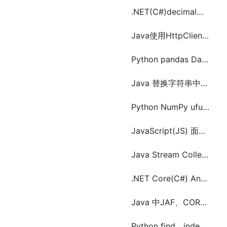
.NET(C#)decimal、float 、double数据类型的使用及区别
Java使用HttpClient、HttpURLConnection、Request执行Get和Post请求
Python pandas DataFrame 常用操作(新增、删除、修改和查询)
Java 替换字符串中除指定特殊子字符串外的所有字符的方法
Python NumPy ufunc 双曲函数(sinh、cosh、arctanh)
JavaScript(JS) 面向对象(封装、继承、多态)
Java Stream Collectors的toList()、toSet()、toCollection()和toMap()的使用
.NET Core(C#) AngleSharp 解析百度和谷歌搜索结果html(链接、标题、描述)
Java 中JAF、CORBA、JTA、JAXB、JAX-WS使用Maven的pom.xml文件配置
Python find、index和re.search查找包含字符串不区分大小的方法