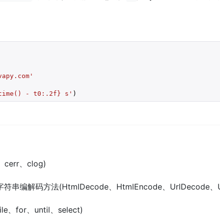
vapy.com'
time() - t0:
.2
f}
 s'
) 
cerr、clog)
url字符串编解码方法(HtmlDecode、HtmlEncode、UrlDecode、U
e、for、until、select)