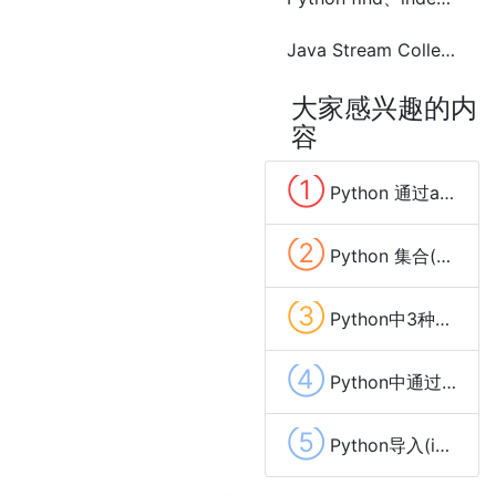
Java Stream Collectors的summarizingInt()、averagingInt()、summingInt()的使用
大家感兴趣的内
容
①
Python 通过all()判断列表(list)中所有元素是否都包含某个字符串(string)
②
Python 集合(set)常用操作方法
③
Python中3种引号的作用与区别
④
Python中通过参数动态创建扩展类(class)
⑤
Python导入(import)模块的方法