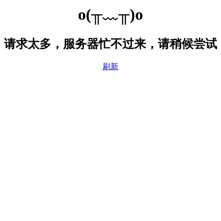
o(╥﹏╥)o
请求太多，服务器忙不过来，请稍候尝试
刷新