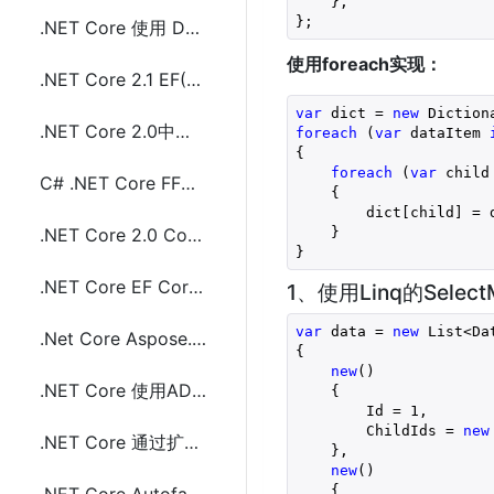
    },
};
.NET Core 使用 DotnetSpider 抓取页面教程
使用foreach实现：
.NET Core 2.1 EF(Entity Framework) Core Sqlite配置和使用分享
var
 dict = 
new
 Diction
.NET Core 2.0中使用gmail发送电子邮件
foreach
 (
var
 dataItem 
{
foreach
 (
var
 child
C# .NET Core FFmpeg 视频转成图片代码分享
    {
        dict[child] = 
    }
.NET Core 2.0 Console(控制台)项目 Microsoft.Extensions.Logging NLog配置使用
}
.NET Core EF Core(Entity Framework Core)去掉重复数据(distinct)
1、使用Linq的Selec
var
 data = 
new
 List<Da
.Net Core Aspose.Cells创建和读取Excel(.xls,.xlsx)数据
{
new
()
.NET Core 使用ADO.NET连接操作MySQL数据库
    {
        Id = 
1
,
        ChildIds = 
new
.NET Core 通过扩展方法实现密码字符串加密(Sha256和Sha512)
    },
new
()
    {