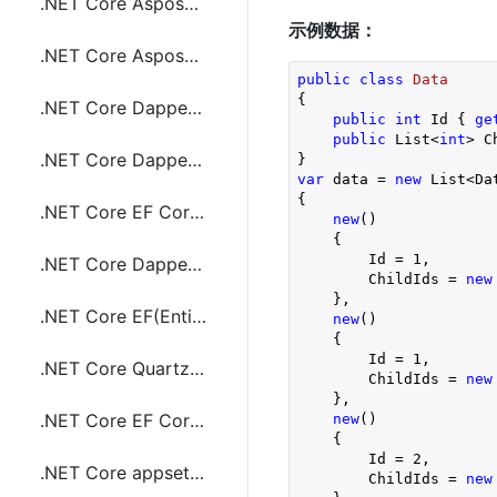
.NET Core Aspose Word(.doc,docx)转成pdf文件
示例数据：
.NET Core Aspose Word(.doc,docx)文件加水印
public
class
Data
{

.NET Core Dapper(ORM) 执行sql语句和事物(Transaction)
public
int
 Id { 
ge
public
 List<
int
> C
.NET Core Dapper返回存储过程输出(output)参数
}
var
 data = 
new
 List<Da
{
.NET Core EF Core实现left join查询
new
()
    {
        Id = 
1
,
.NET Core Dapper操作Sybase数据库
        ChildIds = 
new
    },
.NET Core EF(Entity Framework) Core 自动创建数据库
new
()
    {
        Id = 
1
,
.NET Core Quartz使用cron表达式实现定时任务
        ChildIds = 
new
    },
.NET Core EF Core(Entity Framework) 实现分组查询(group by)
new
()
    {
        Id = 
2
,
.NET Core appsettings.json 获取数据库连接字符串
        ChildIds = 
new