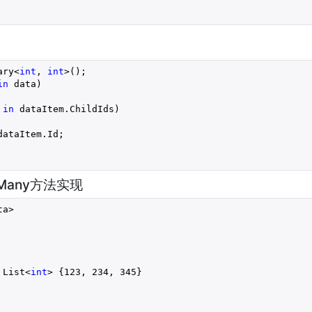
ary<
int
, 
int
>();
in
 data)
 
in
 dataItem.ChildIds)
dataItem.Id;
tMany方法实现
ta>
 List<
int
> {
123
, 
234
, 
345
}