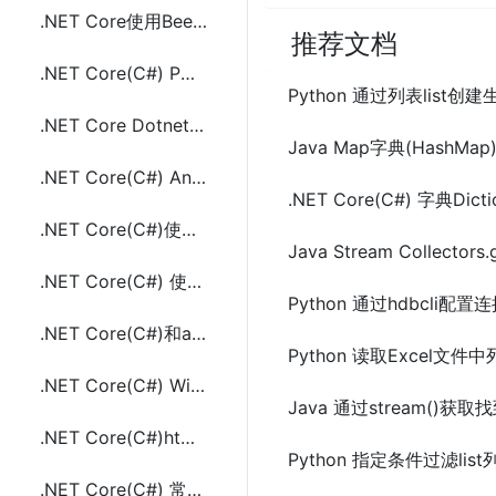
.NET Core使用BeetleX.ConcurrentTest进行Web API并发压力测试
推荐文档
.NET Core(C#) POST JSON数据和Form表单的方法及示例代码
Python 通过列表list创
.NET Core DotnetSpider简单实现爬取页面示例代码
Java Map字典(HashMap
.NET Core(C#) AngleSharp 解析百度和谷歌搜索结果html(链接、标题、描述)
.NET Core(C#) 字典D
.NET Core(C#)使用AngleSharp下载网页源码及资源文件(html,css,js,jpg等图片)
Java Stream Collect
.NET Core(C#) 使用AngleSharp生成自动缩进格式化的html方法
Python 通过hdbcli
.NET Core(C#)和aes.js实现AES(Crypto)加密和解密的示例代码
Python 读取Excel文
.NET Core(C#) Windows和Linux上重新宽带拨号(PPPoE)实现换IP的方法及示例代码
Java 通过stream()获
.NET Core(C#)html和url字符串编解码方法(HtmlDecode、HtmlEncode、UrlDecode、UrlEncode)
Python 指定条件过滤lis
.NET Core(C#) 常用字符串加解密工具类(MD5,DES,AES,Base64,SHA256)