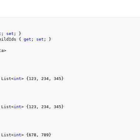
t
; 
set
; }

hildIds { 
get
; 
set
; }

ta>
 List<
int
> {
123
, 
234
, 
345
}
 List<
int
> {
123
, 
234
, 
345
}
 List<
int
> {
678
, 
789
}