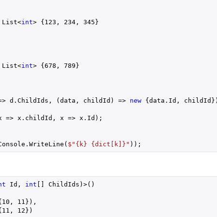
 List<
int
> {
123
, 
234
, 
345
}
 List<
int
> {
678
, 
789
}
=> d.ChildIds, (data, childId) => 
new
 {data.Id, childId})
 => x.childId, x => x.Id);

Console.WriteLine(
$"
{k}
{dict[k]}
"
));
nt
 Id, 
int
[] ChildIds)>()
{
10
, 
11
}),
{
11
, 
12
})