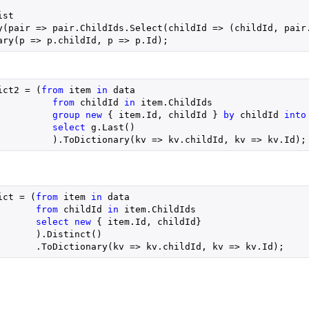
ist
y(pair => pair.ChildIds.Select(childId => (childId, pair
ary(p => p.childId, p => p.Id);
ict2 = (
from
 item 
in
 data

from
 childId 
in
 item.ChildIds

group
new
 { item.Id, childId } 
by
 childId 
into
select
 g.Last()

          ).ToDictionary(kv => kv.childId, kv => kv.Id);
ict = (
from
 item 
in
 data

from
 childId 
in
 item.ChildIds

select
new
 { item.Id, childId}

      ).Distinct()
