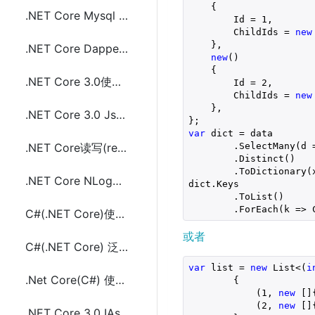
    {
.NET Core Mysql EF Core中通过dotnet命令Code First创建生成数据库
        Id = 
1
,
        ChildIds = 
new
    },
.NET Core Dapper连接MySQL执行Sql语句增删改查代码
new
()
    {
.NET Core 3.0使用JsonSerializer(System.Text.Json)序列化和反序列化JSON
        Id = 
2
,
        ChildIds = 
new
    },
.NET Core 3.0 JsonSerializer中Utf8JsonWriter和Utf8JsonReader使用及示例
};
var
 dict = data 

        .SelectMany(d 
.NET Core读写(read/write)文本文件(.txt)方法代码及示例代码
        .Distinct()

        .ToDictionary(x
.NET Core NLog使用SQLite记录Log日志配置及示例代码
dict.Keys

        .ToList()

        .ForEach(k => 
C#(.NET Core)使用泛型<T>实现类型数据缓存方法及示例代码
或者
C#(.NET Core) 泛型<T>中协变(covariant)和逆变(contravariant)的使用
var
 list = 
new
 List<(
i
.Net Core(C#) 使用WebClient执行请求时配置cookie的方法及示例代码
        {
            (
1
, 
new
 []
            (
2
, 
new
 []
.NET Core 3.0 IAsyncEnumerable<T>的使用及示例代码