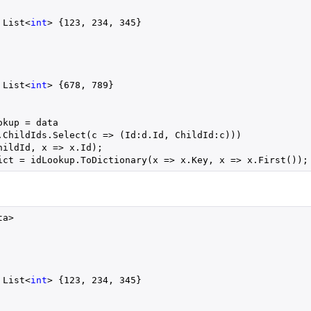
 List<
int
> {
123
, 
234
, 
345
}
 List<
int
> {
678
, 
789
}
okup = data
.ChildIds.Select(c => (Id:d.Id, ChildId:c)))
hildId, x => x.Id);
ict = idLookup.ToDictionary(x => x.Key, x => x.First());
ta>
 List<
int
> {
123
, 
234
, 
345
}