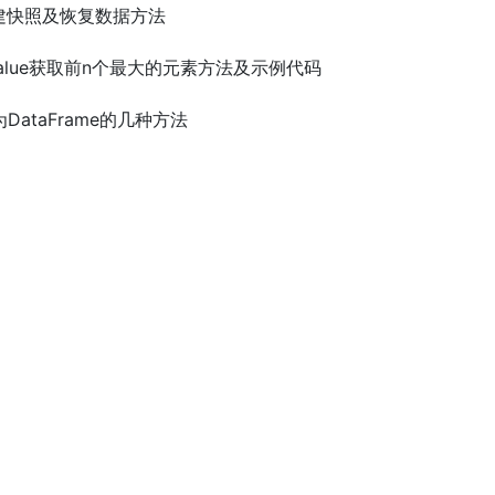
tcd创建快照及恢复数据方法
)中value获取前n个最大的元素方法及示例代码
换为DataFrame的几种方法