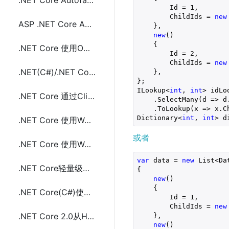
.NET Core Autofac 4.0的配置和使用示例代码
        Id = 
1
,
        ChildIds = 
new
ASP .NET Core Autofac 4.0使用ContainerBuilder(Populate)配置和示例代码
    },
new
()
    {
.NET Core 使用ODP.NET Core连接操作Oracle数据库
        Id = 
2
,
        ChildIds = 
new
.NET(C#)/.NET Core 不安装MS Office实现创建Excel(.XLS和.XLSX)文件
    },
};
ILookup<
int
, 
int
> idLo
.NET Core 通过CliWrap(Cli)调用系统命令(cmd、sh)方法
    .SelectMany(d => d
    .ToLookup(x => x.C
Dictionary<
int
, 
int
> d
.NET Core 使用WCF的替代方案(IpcServiceFramework)
或者
.NET Core 使用WCF的替代方案(gRPC)
var
 data = 
new
 List<Da
.NET Core轻量级进程间通信框架IpcServiceFramework的使用
{
new
()
    {
.NET Core(C#)使用sharpcompress压缩解压文件(.rar,.zip,tar.bz2,.7z,.tar.gz)
        Id = 
1
,
        ChildIds = 
new
.NET Core 2.0从HttpContext中获取Access Token的方法及代码
    },
new
()