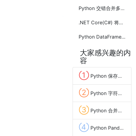
Python 交错合并多个list列表的方法及示例代码
.NET Core(C#) 将List列表数据通过Linq转换创建字典(Dictionary)的方法及示例代码
Python DataFrame 列表类型的列(Series)折分成多行的方法
大家感兴趣的内
容
①
Python 保存数据到Excel文件的方法(pandas、xlwt、openpyxl、xlsxwriter)
②
Python 字符串变量中去除换行(\n,\r)和空格等特殊字符的方法
③
Python 合并两个字典(Dictionary)中相同key的value的方法及示例代码
④
Python Pandas list(列表)数据列拆分成多行的方法