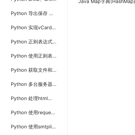
Java Map字典(HashMap
Python 导出保存 MongoDB上数据到Excel(.xls和.csv)文件
Python 实现vCard 2.1和3.0 互相转换
Python 正则表达式分组匹配提取替换字符串(回调函数)
Python 使用正则表达式提取替换img(src)或a(href)标签的url
Python 获取文件和文件夹属性信息及文件夹下所有的文件(os.stat() 和 os.path)
Python 多台服务器实现文件及文件夹同步的方法
Python 处理html、url字符串编码和解码(base64,escape,urlencode)
Python 使用requests下载图片的方法及示例代码
Python 使用smtplib、zmail或yagmail发送邮件