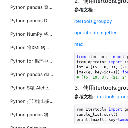
2、使用itertools.grou
Python pandas 查询过滤某列的值的方法及示例代码
参考文档：
Python pandas DataFrame转换成NumPy中array数组的方法及示例代码
itertools.groupby
operator.itemgetter
Python NumPy 将其中的array数组存储到csv文件的方法及示例代码
max
Python 将XML转换成JSON数据的方法总结
from
 itertools 
import
 
Python for 循环中访问index索引的方法及示例代码
from operator 
import
 i
lst = [(
5
, 
10
, 
3
), (
21
[max(g, key=ig(
-1
)) 
fo
Python pandas dataframe iloc 和 loc 的用法及区别
# [(5, 10, 3), (21, 24
3、使用itertools.gr
Python SQLAlchemy查询结果使用json.dumps()转成JSON字符串方法
参考文档
：
itertools.gro
Python 打印输出多个三角形组成的三角形
rom itertools 
import
 g
Python pandas 将DataFrame两列合成一列的方法
sample_list.sort()

print([max(l, key=
lamb