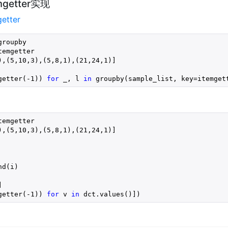
mgetter实现
getter
temgetter

),(
5
,
10
,
3
),(
5
,
8
,
1
),(
21
,
24
,
1
)]

getter(
-1
)) 
for
 _, l 
in
 groupby(sample_list, key=itemget
temgetter

),(
5
,
10
,
3
),(
5
,
8
,
1
),(
21
,
24
,
1
)]

d(i)



getter(
-1
)) 
for
 v 
in
 dct.values()])