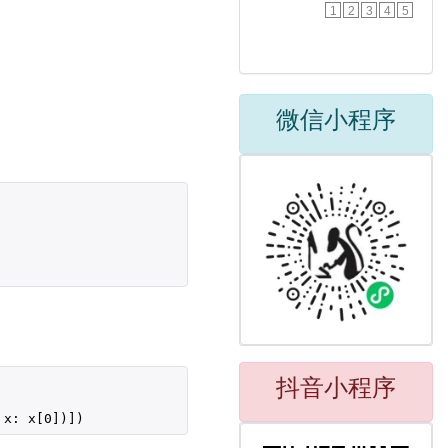
1
2
3
4
5
微信小程序
抖音小程序
 x: x[
0
])])