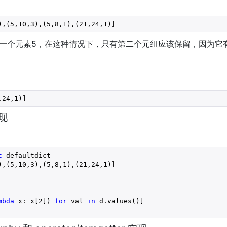
),(
5
,
10
,
3
),(
5
,
8
,
1
),(
21
,
24
,
1
)]
一个元素5，在这种情况下，只有第二个元组应该保留，因为它有
,
24
,
1
)]
实现
t
 defaultdict

),(
5
,
10
,
3
),(
5
,
8
,
1
),(
21
,
24
,
1
)]

mbda
 x: x[
2
]) 
for
 val 
in
 d.values()]
