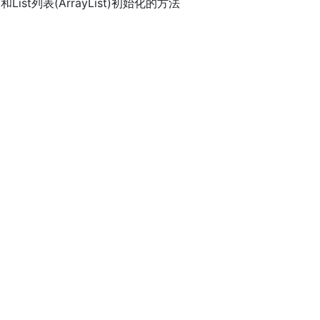
)和List列表(ArrayList)初始化的方法