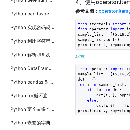
Python Selenium ChromeDriver 获取指定标签元素内的html
4、使用operator.ite
参考文档
：
operator.item
Python pandas read_html()获取动态或静态页面中的table表格数据到Excel文件
from
 itertools 
import
Python 实现密码规则验证(正则表达式)
from
 operator 
import
 i
sample_list = [(
5
,
16
,
2
sample_list.sort()

Python 利用字符串切片实现文本内容加密及解密
print([max(l, key=item
Python 解析URL及参数的方法(Python2和Python3)
或者
Python DataFrame按某一列中的值计算其它列的最大值和最小值
from
 operator 
import
 i
sample_list = [(
5
,
16
,
2
Python pandas 对两个DataFrame排序并合并连接的方法
for
 i 
in
 sample_list:

if
 i[
0
] 
in
 dct:

Python for循环遍历字典(dict)的方法
        dct[i[
0
]].appen
else
:

        dct[i[
0
]] = [i]
Python 两个或多个字典(dict)合并(取字典并集)
print([max(v, key=item
Python 嵌套的字典(dict)转成object对象的方法