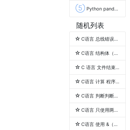
⑤
Python pandas 保存Excel自动调整列宽的方法及示例代码
随机列表
C语言 总线错误（bus error）与段错误（segmentation fault）
C语言 结构体（struct）和联合体（union）的区别
C 语言 文件结束（EOF）
C语言 计算 程序的执行时间
C语言 判断判断用户输入的是否是一个整数
C语言 只使用两个指针反转一个单向链表
C语言 使用 &（取地址符）和 *（解引用符）