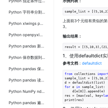
Python 指定条件过滤list列表(列表中元素为元组(tuple))方法
示例列表：
sample_list = [(
5
,
16
,
2
Python 字符串分割(split)指定多个分隔符的方法
上面前3个元组有类似的第
Python xlwings pandas获取Excel中某列的数据的最大值和最小值
3。
Python openpyxl和xlwings读取操作Excel的区别及使用示例
输出结果：
Python pandas 新建sheet保存到Excel文件的方法及示例代码
result = [(
5
,
10
,
3
),(
21
1、使用defaultdict
Python 保存数据到Excel文件的方法(pandas、xlwt、openpyxl、xlsxwriter)
参考文档
：
defaultdict
Python pandas 保存Excel自动调整列宽的方法及示例代码
from
 collections 
impor
sample_list = [(
5
,
16
,
2
Python pandas 读取和保存DataFrame到Excel中多个sheet的方法及示例代码
for
 e 
in
 sample_list:

Python NumPy ndarray 顺时针排序的方法及示例代码
    d[e[
0
]].append(e)

res = [max(val, key=
la
print(res)
Python pandas 遍历DataFrame中的行数据的方法及示例代码