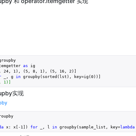
pby 和 operator.itemgetter 实现
groupby
temgetter 
as
 ig
, 
24
, 
1
), (
5
, 
8
, 
1
), (
5
, 
16
, 
2
)]
r
 _, g 
in
 groupby(sorted(lst), key=ig(
0
))]
, 1)]
oupby实现
upby
roupby

da
 x: x[
-1
]) 
for
 _, l 
in
 groupby(sample_list, key=
lambda