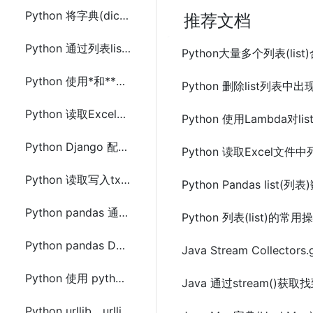
Python 将字典(dict)转换为DataFrame的几种方法
推荐文档
Python 通过列表list创建生成字典dict的方法
Python大量多个列表(li
Python 使用*和**解包字典dict和列表或元组参数(*args,**kwargs)
Python 删除list列表
Python 读取Excel文件中列数据到list列表的几种方法
Python 使用Lambda
Python Django 配置使用django-ratelimit限制网站接口访问频率
Python 读取Excel文
Python 读取写入txt文本文件内容及简单记录日志
Python Pandas lis
Python pandas 通过字段部分匹配合并连接两个DataFrame
Python 列表(list)的常
Python pandas DataFrame 常用操作(新增、删除、修改和查询)
Java Stream Collect
Python 使用 python-hosts 操作hosts文件(查找、增加和删除)
Java 通过stream()获
Python urllib、urllib2、urllib3、requests 区别及使用