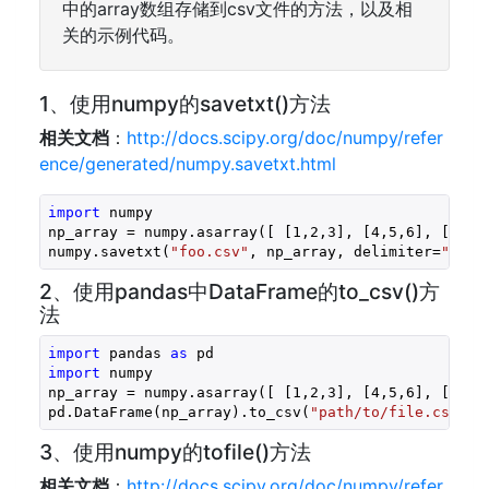
中的array数组存储到csv文件的方法，以及相
关的示例代码。
1、使用numpy的savetxt()方法
相关文档
：
http://docs.scipy.org/doc/numpy/refer
ence/generated/numpy.savetxt.html
import
 numpy
np_array = numpy.asarray([ [
1
,
2
,
3
], [
4
,
5
,
6
], [
7
,
8
,
numpy.savetxt(
"foo.csv"
, np_array, delimiter=
","
)
2、使用pandas中DataFrame的to_csv()方
法
import
 pandas 
as
 pd 
import
 numpy
np_array = numpy.asarray([ [
1
,
2
,
3
], [
4
,
5
,
6
], [
7
,
8
,
pd.DataFrame(np_array).to_csv(
"path/to/file.csv"
)
3、使用numpy的tofile()方法
相关文档
：
http://docs.scipy.org/doc/numpy/refer