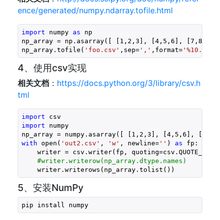
ence/generated/numpy.ndarray.tofile.html
import
 numpy 
as
 np
np_array = np.asarray([ [
1
,
2
,
3
], [
4
,
5
,
6
], [
7
,
8
,
9
] 
np_array.tofile(
'foo.csv'
,sep=
','
,format=
'%10.5f'
)
4、使用csv实现
相关文档
：
https://docs.python.org/3/library/csv.h
tml
import
import
 numpy

np_array = numpy.asarray([ [
1
,
2
,
3
], [
4
,
5
,
6
], [
7
,
8
,
with
 open(
'out2.csv'
, 
'w'
, newline=
''
) 
as
 fp:

    writer = csv.writer(fp, quoting=csv.QUOTE_NONNU
#writer.writerow(np_array.dtype.names)
    writer.writerows(np_array.tolist())
5、安装NumPy
pip install numpy